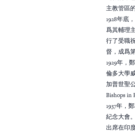
主教管區
1928年底
爲其輔理主
行了受職
督，成爲
1929年
倫多大學威
加普世聖公會
Bishop
1937年
紀念大會。
出席在印