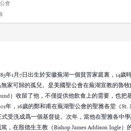
公會
海
885年1月7日出生於安徽蕪湖一個貧苦家庭裏，14歲
無家可歸的孤兒。是美國聖公會在蕪湖宣教的魯牧師（
s E. Lund）收留了他，不僅提供他飲食上的需要，也
01年，16歲的鄭和甫在蕪湖聖公會的聖雅各堂（St. Ja
h）正式受洗成爲一個基督徒。次年，當他在聖雅各中
在殷德生主教（Bishop James Addison Ingl