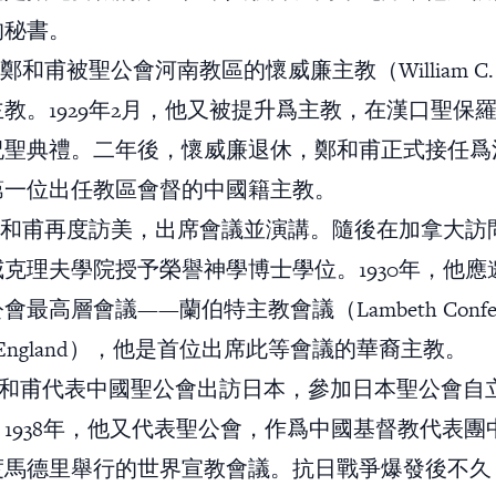
的秘書。
，鄭和甫被聖公會河南教區的懷威廉主教（William C. 
教。1929年2月，他又被提升爲主教，在漢口聖保
祝聖典禮。二年後，懷威廉退休，鄭和甫正式接任爲
第一位出任教區會督的中國籍主教。
，鄭和甫再度訪美，出席會議並演講。隨後在加拿大訪
克理夫學院授予榮譽神學博士學位。1930年，他應
最高層會議——蘭伯特主教會議（Lambeth Conferen
s in England），他是首位出席此等會議的華裔主教。
，鄭和甫代表中國聖公會出訪日本，參加日本聖公會自
1938年，他又代表聖公會，作爲中國基督教代表團
度馬德里舉行的世界宣教會議。抗日戰爭爆發後不久