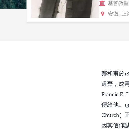
基督教聖
安徽
,
上
鄭和甫於1
遺棄，成爲
Franci
傳給他。19
Churc
因其信仰誠篤，