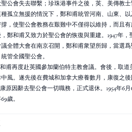
大聖公會失去聯繫；珍珠港事件之後，英、美傳教士
這種孤立無援的情況下，鄭和甫統管河南、山東、以
苦撐，使聖公會教務在艱難中不僅得以維持，而且有
，鄭和甫又致力於聖公會的恢復與重建。1947年，
會議全體大會在南京召開，鄭和甫衆望所歸，當選爲
，統管全國聖公會。
，鄭和甫再度赴英國參加蘭伯特主教會議。會後，取道
幸中風。遂先後在費城和加拿大療養數月，康復之後
因健康原因辭去聖公會一切職務，正式退休。1954年6
69歲。