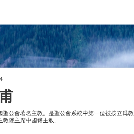
4
甫
國聖公會著名主教。是聖公會系統中第一位被按立爲教
主教院主席中國籍主教。