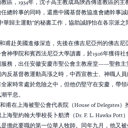
教區，1934年，沈子高主教成爲陝西傳道教區的主
擔任總幹事的同時，還應中國基督教協進會總幹事誠
“中華歸主運動”的秘書工作，協助誠靜怡在各宗派之
。
，鄭和甫赴美國進修深造，先後在佛吉尼亞州的佛吉尼
會神學院和賓西法尼亞大學讀書，於1926年獲得社
國服務，出任安徽安慶市聖公會主教座堂——聖救主
國內反基督教運動高漲之時，中西宣教士、神職人員
甫全家時常處於危險之中，但他仍堅守在安慶，帶領
風潮平息。
鄭和甫在上海被聖公會代表院（House of Delegates
海聖約翰大學校長卜舫濟（Dr. F. L. Hawks Pot
也是擔此要職的第一位華人牧師。同年九月，他又被