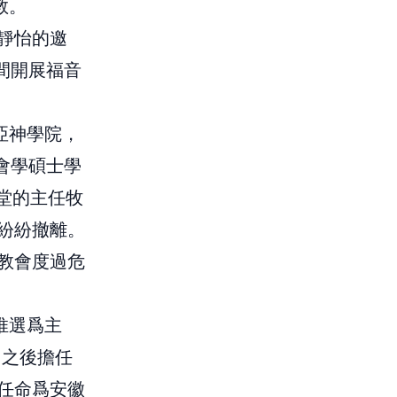
教。
靜怡的邀
間開展福音
亞神學院，
會學碩士學
堂的主任牧
紛紛撤離。
教會度過危
）推選爲主
t）之後擔任
任命爲安徽