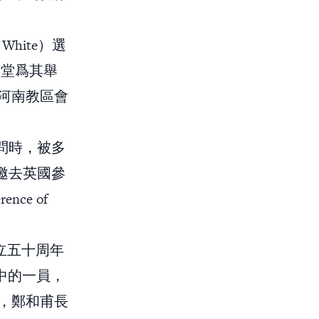
White）選
羅堂爲其舉
河南教區會
問時，被多
邀去英國參
ce of
立五十周年
中的一員，
，鄭和甫長