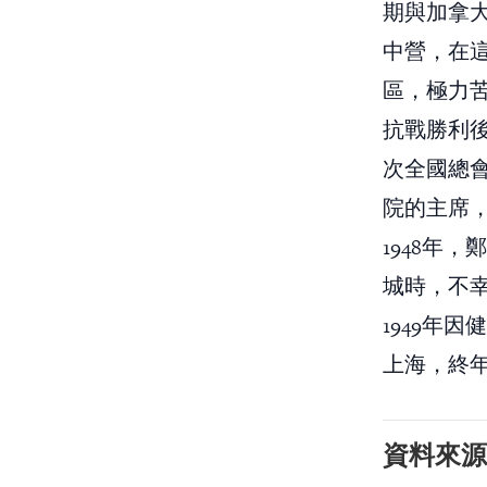
期與加拿
中營，在
區，極力
抗戰勝利後
次全國總
院的主席
1948年
城時，不
1949年
上海，終年
資料來源