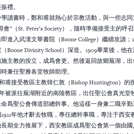
堅振禮。
中學讀書時，鄭和甫就熱心於宗教活動，與一些志同
會”（St. Peter’s Society），隨時準備接受主的
進入武漢文華書院（Boone College）繼續攻讀；1
Boone Divinity School）深造。1909畢業後，
德施主教的按立，成爲會吏。然後返回故鄉蕪湖，出
同時兼任聖雅各堂牧師助理。
鄭和甫接受教區主教韓仁敦（Bishop Huntington）
14年被派往蕪湖附近的南陵教區，出任聖公會真光堂牧師
任命爲聖公會傳道部總幹事。他這樣一身兼二職辛勤
1921年他才辭去牧職，專任總幹事職，專注于西安
他長期全力推展下，西安教區成爲聖公會第一個由國