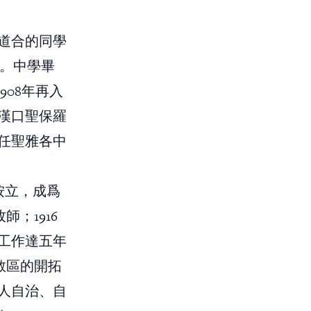
道合的同學
呼召。中學畢
908年再入
他在漢口聖保羅
任聖雅各中
的按立，成爲
；1916
工作達五年
教區的開拓
人自治、自