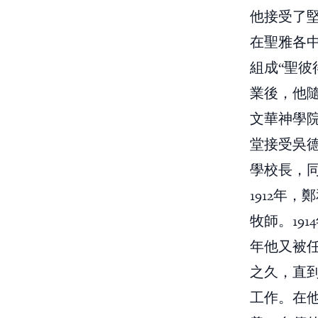
他接受了
在聖雅各
組成“聖彼得
業後，他隨即
文華神學院（
堂接受吳
學校長，
1912年，
牧師。19
年他又被
之久，直到
工作。在