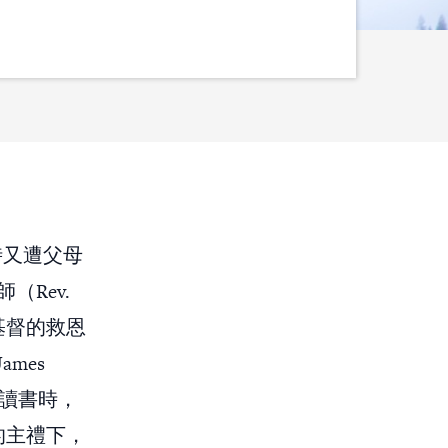
時又遭父母
Rev.
把基督的救恩
mes
學讀書時，
e）的主禮下，