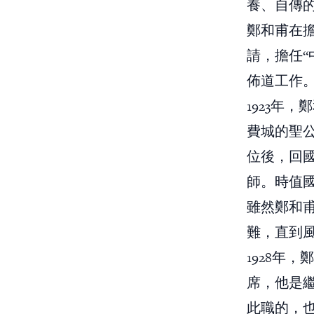
養、自傳的
鄭和甫在
請，擔任
佈道工作
1923年
費城的聖公
位後，回
師。時值
雖然鄭和
難，直到
1928年，
席，他是繼上
此職的，