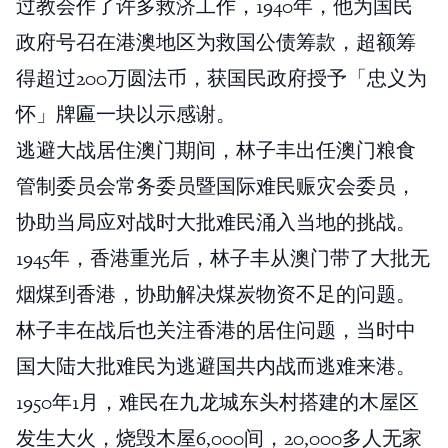
过教会作了许多救济工作，1940年，他为国民
政府号召在港澳地区为救国公债筹款，超额筹
得超过200万圆法币，获国民政府授予「忠义为
怀」牌匾一块以示感谢。
逃避大战居住澳门期间，林子丰出任澳门粮食
管制委员会常务委员暨国际难民赈灾会委员，
协助当局应对战时大批难民涌入当地的挑战。
1945年，香港重光后，林子丰从澳门带了大批无
烟煤到香港，协助解决煤炭物资不足的问题。
林子丰在战后也关注香港的居住问题，当时中
国大陆大批难民为逃避国共内战而逃难来港。
1950年1月，难民在九龙城东头村搭建的木屋区
发生大火，烧毁木屋6,000间，20,000多人无家