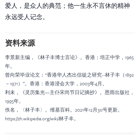
爱人，是众人的典范；他一生永不言休的精神
永远受人记念。
资料来源
李景新主编，《林子丰博士言论》。香港：培正中学，1965
年。
曾向荣
毕业论文：“香港华人杰出信徒之研究--林子丰（1892
－1971）
”。香港：香港浸会大学，2003年4月。
利未，《灵历集光—主仆宋尚节日记摘抄》。恩雨出版社，
1995年。
佚名，〈林子丰〉。维基百科。2021年12月30号更新。
https://zh.wikipedia.org/wiki/
林子丰。