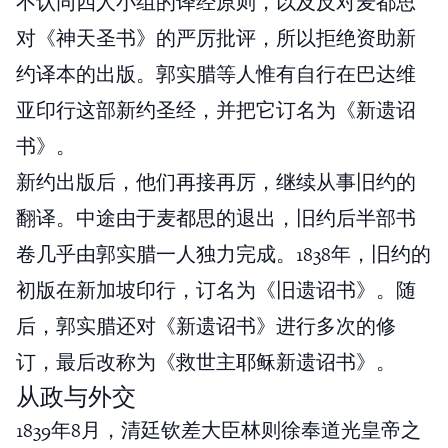
不认同四人小组的译经原则，以及反对麦都思
对《神天圣书》的严厉批评，所以拒绝资助新
约译本的出版。郭实腊等人惟有自行在巴达维
亚印行这部新约圣经，并把它订名为《新遗诏
书》。
新约出版后，他们再接再厉，继续从事旧约的
翻译。中途由于麦都思的退出，旧约后半部书
卷几乎由郭实腊一人独力完成。1838年，旧约的
初版在新加坡印行，订名为《旧遗诏书》。随
后，郭实腊还对《新遗诏书》进行多次的修
订，最后改称为《救世主耶稣新遗诏书》。
从政与外交
1839年8月，清廷钦差大臣林则徐奉道光皇帝之