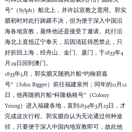
号”（Sylph）船北上，并许以宣教之需用。郭实
腊初时对此行踌躇不决，但为便于深入中国沿
海各地宣教，最终他还是接受了邀请。此行沿
海北上直抵辽宁奉天，后因清廷得悉禁止，只
好折回上海，经舟山、金门、厦门，于1833年4
月29日回到澳门。
1833年5月，郭实腊又随鸦片船“约翰碧嘉
号”（John Bigger）前往福建泉州；同年的11月12
日，他再随鸦片船“科隆杨格号”（Colony
Young）进入福建各地，直到1834年3月23日，才
完成这次行程。郭实腊自认为无论通过何种途
径，只要便于深入中国内地宣教即可，故此他