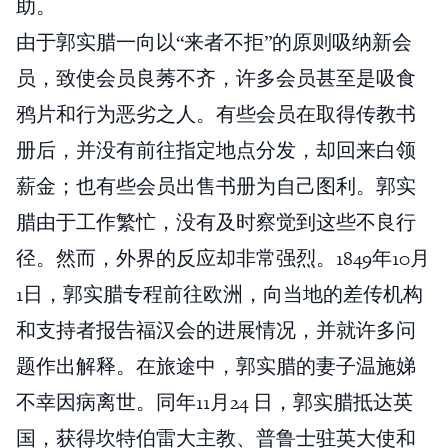
助。
由于郭实腊一向以“来者不拒”的原则吸纳新会
员，致使会员良莠不齐，许多会员甚至是吸食
鸦片和行为恶劣之人。有些会员在取得传教书
册后，并没有前往指定地点分发，却回来白领
薪金；也有些会员出售书册为自己图利。郭实
腊由于工作繁忙，没有及时察觉到这些不良行
径。然而，外界的反应却非常强烈。1849年10月
1日，郭实腊专程前往欧洲，向当地的差传机构
和支持者报告福汉会的进展情况，并就许多问
题作出解释。在旅途中，郭实腊的妻子温施娣
不幸因病离世。同年11月24 日，郭实腊抵达英
国，获得坎特伯雷大主教、普鲁士驻英大使和