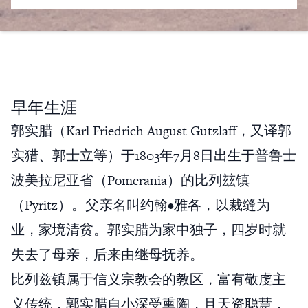
早年生涯
郭实腊（Karl Friedrich August Gutzlaff，又译郭
实猎、郭士立等）于1803年7月8日出生于普鲁士
波美拉尼亚省（Pomerania）的比列玆镇
（Pyritz）。父亲名叫约翰•雅各，以裁缝为
业，家境清贫。郭实腊为家中独子，四岁时就
失去了母亲，后来由继母抚养。
比列兹镇属于信义宗教会的教区，富有敬虔主
义传统，郭实腊自小深受熏陶，且天资聪慧，