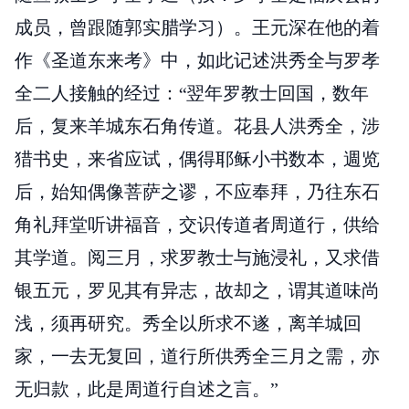
成员，曾跟随郭实腊学习）。王元深在他的着
作《圣道东来考》中，如此记述洪秀全与罗孝
全二人接触的经过：“翌年罗教士回国，数年
后，复来羊城东石角传道。花县人洪秀全，涉
猎书史，来省应试，偶得耶稣小书数本，週览
后，始知偶像菩萨之谬，不应奉拜，乃往东石
角礼拜堂听讲福音，交识传道者周道行，供给
其学道。阅三月，求罗教士与施浸礼，又求借
银五元，罗见其有异志，故却之，谓其道味尚
浅，须再研究。秀全以所求不遂，离羊城回
家，一去无复回，道行所供秀全三月之需，亦
无归款，此是周道行自述之言。”