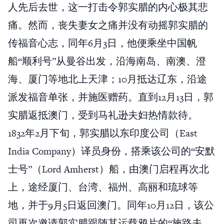
人先后去世，这一打击令郭实腊的内心极其悲
痛。然而，丧失妻女之痛并没有动摇郭实腊的
传福音心志，同年6月3日，他便乘坐中国帆
船“顺利号”从曼谷出发，沿海南岛、南澳、澄
海、厦门等地北上天津；10月抵达辽东，沿途
派发福音单张，并施医赠药。直到12月13日，郭
实腊返抵澳门，受到马礼逊夫妇热情款待。
1832年2月下旬，郭实腊以东印度公司（East
India Company）译员身份，搭乘该公司的“安默
士号”（Lord Amherst）船，由澳门启程再次北
上，途经厦门、台湾、福州、高丽和琉球等
地，并于9月5日返回澳门。同年10月12日，该公
司再次邀请郭实腊跟随其运载鸦片的“施路夫