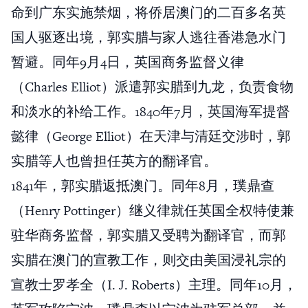
命到广东实施禁烟，将侨居澳门的二百多名英
国人驱逐出境，郭实腊与家人逃往香港急水门
暂避。同年9月4日，英国商务监督义律
（Charles Elliot）派遣郭实腊到九龙，负责食物
和淡水的补给工作。1840年7月，英国海军提督
懿律（George Elliot）在天津与清廷交涉时，郭
实腊等人也曾担任英方的翻译官。
1841年，郭实腊返抵澳门。同年8月，璞鼎查
（Henry Pottinger）继义律就任英国全权特使兼
驻华商务监督，郭实腊又受聘为翻译官，而郭
实腊在澳门的宣教工作，则交由美国浸礼宗的
宣教士罗孝全（I. J. Roberts）主理。同年10月，