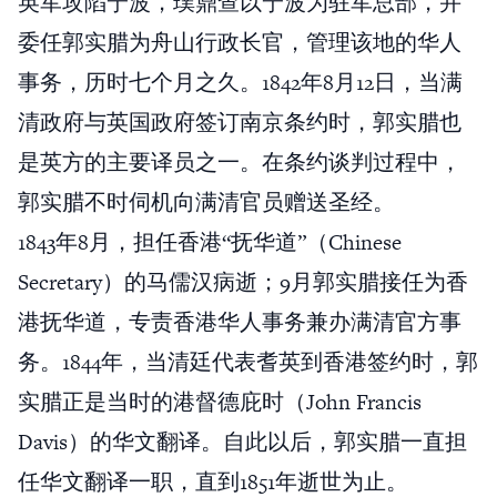
英军攻陷宁波，璞鼎查以宁波为驻军总部，并
委任郭实腊为舟山行政长官，管理该地的华人
事务，历时七个月之久。1842年8月12日，当满
清政府与英国政府签订南京条约时，郭实腊也
是英方的主要译员之一。在条约谈判过程中，
郭实腊不时伺机向满清官员赠送圣经。
1843年8月，担任香港“抚华道”（Chinese
Secretary）的马儒汉病逝；9月郭实腊接任为香
港抚华道，专责香港华人事务兼办满清官方事
务。1844年，当清廷代表耆英到香港签约时，郭
实腊正是当时的港督德庇时（John Francis
Davis）的华文翻译。自此以后，郭实腊一直担
任华文翻译一职，直到1851年逝世为止。