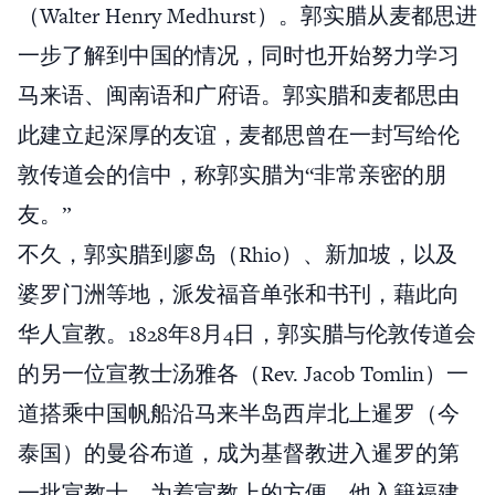
（Walter Henry Medhurst）。郭实腊从麦都思进
一步了解到中国的情况，同时也开始努力学习
马来语、闽南语和广府语。郭实腊和麦都思由
此建立起深厚的友谊，麦都思曾在一封写给伦
敦传道会的信中，称郭实腊为“非常亲密的朋
友。”
不久，郭实腊到廖岛（Rhio）、新加坡，以及
婆罗门洲等地，派发福音单张和书刊，藉此向
华人宣教。1828年8月4日，郭实腊与伦敦传道会
的另一位宣教士汤雅各（Rev. Jacob Tomlin）一
道搭乘中国帆船沿马来半岛西岸北上暹罗（今
泰国）的曼谷布道，成为基督教进入暹罗的第
一批宣教士。为着宣教上的方便，他入籍福建