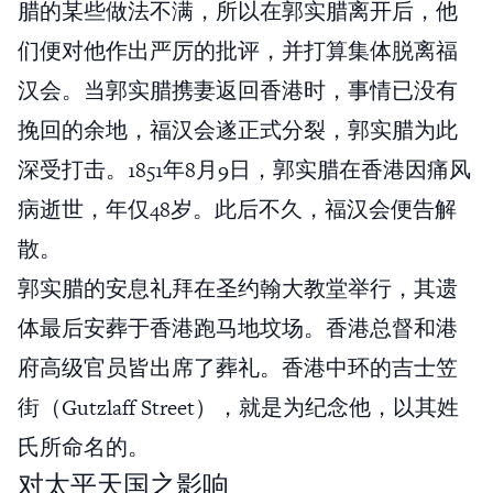
腊的某些做法不满，所以在郭实腊离开后，他
们便对他作出严厉的批评，并打算集体脱离福
汉会。当郭实腊携妻返回香港时，事情已没有
挽回的余地，福汉会遂正式分裂，郭实腊为此
深受打击。1851年8月9日，郭实腊在香港因痛风
病逝世，年仅48岁。此后不久，福汉会便告解
散。
郭实腊的安息礼拜在圣约翰大教堂举行，其遗
体最后安葬于香港跑马地坟场。香港总督和港
府高级官员皆出席了葬礼。香港中环的吉士笠
街（Gutzlaff Street），就是为纪念他，以其姓
氏所命名的。
对太平天国之影响