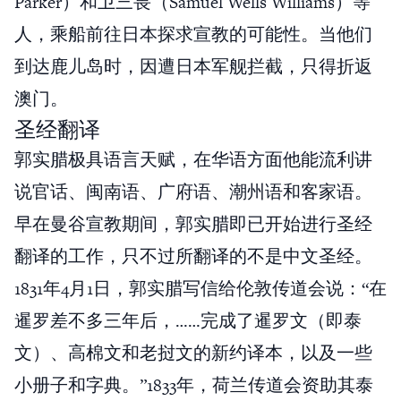
Parker）和卫三畏（Samuel Wells Williams）等
人，乘船前往日本探求宣教的可能性。当他们
到达鹿儿岛时，因遭日本军舰拦截，只得折返
澳门。
圣经翻译
郭实腊极具语言天赋，在华语方面他能流利讲
说官话、闽南语、广府语、潮州语和客家语。
早在曼谷宣教期间，郭实腊即已开始进行圣经
翻译的工作，只不过所翻译的不是中文圣经。
1831年4月1日，郭实腊写信给伦敦传道会说：“在
暹罗差不多三年后，……完成了暹罗文（即泰
文）、高棉文和老挝文的新约译本，以及一些
小册子和字典。”1833年，荷兰传道会资助其泰