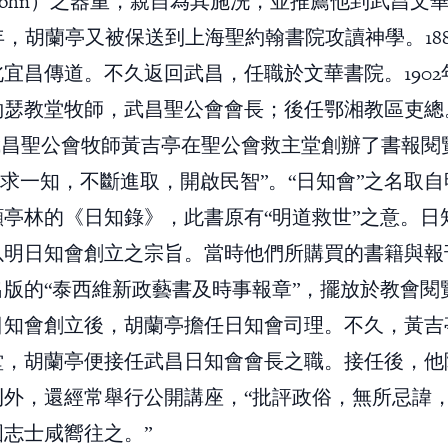
ith John）之器重，親自為其施洗，並推薦他到武昌文
82年，胡蘭亭又被保送到上海聖約翰書院攻讀神學。18
宜昌傳道。不久返回武昌，任職於文華書院。1902
約瑟教堂牧師，武昌聖公會會長；後任鄂湘教區吏總
，武昌聖公會牧師黃吉亭在聖公會救主堂創辦了書報閱
日求一知，不斷進取，開啟民智”。“日知會”之名取
顧亭林的《日知錄》，此書原有“明道救世”之意。日
以明日知會創立之宗旨。當時他們所購買的書籍與報
出版的“泰西維新政藝書及時事報章”，擺放於教會閱
日知會創立後，胡蘭亭擔任日知會司理。不久，黃吉
堂，胡蘭亭便接任武昌日知會會長之職。接任後，他
刊外，還經常舉行公開講座，“批評政俗，無所忌諱
志士咸嚮往之。”