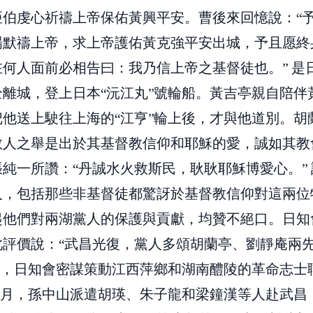
亞伯虔心祈禱上帝保佑黃興平安。曹後來回憶說：“予
場默禱上帝，求上帝護佑黃克強平安出城，予且愿終
何人面前必相告曰：我乃信上帝之基督徒也。” 是
全離城，登上日本“沅江丸”號輪船。黃吉亭親自陪伴
把他送上駛往上海的“江亨”輪上後，才與他道別。胡
救人之舉是出於其基督教信仰和耶穌的愛，誠如其教
純一所讚：“丹誠水火救斯民，耿耿耶穌博愛心。”
人，包括那些非基督徒都驚訝於基督教信仰對這兩位
起他們對兩湖黨人的保護與貢獻，均贊不絕口。日知
此評價說：“武昌光復，黨人多頌胡蘭亭、劉靜庵兩先
10月，日知會密謀策動江西萍鄉和湖南醴陵的革命志
12月，孫中山派遣胡瑛、朱子龍和梁鐘漢等人赴武昌