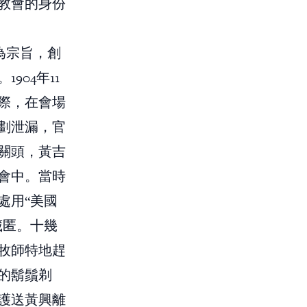
教會的身份
為宗旨，創
04年11
際，在會場
劃泄漏，官
關頭，黃吉
會中。當時
處用“美國
藏匿。十幾
牧師特地趕
的鬍鬚剃
護送黃興離