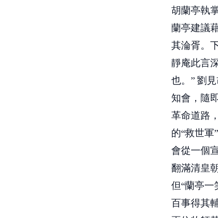
胡蘭亭執
蘭亭建議
其淪胥。下
靜庵此言
也。” 劉
知會，隨
革命道路
的“救世
會從一個
翻滿清皇
但“蘭亭一
百事得其輔