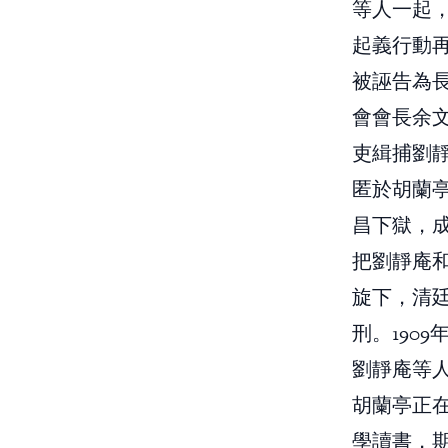
等人一起
起義行動
被誣告為
會會長余
吏緝捕劉
匿於胡蘭
昌下獄，
把劉靜庵
旋下，清
刑。190
劉靜庵等
胡蘭亭正在
學讀書，期