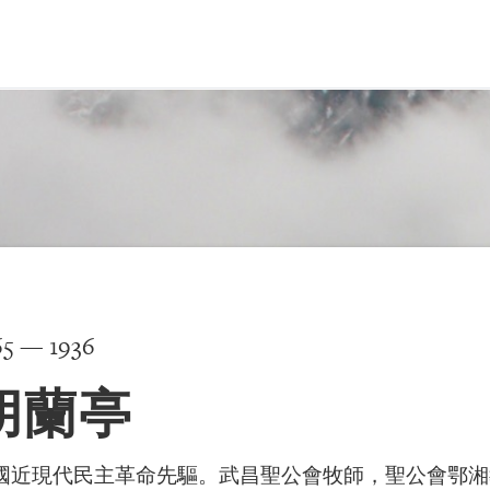
65 — 1936
胡蘭亭
國近現代民主革命先驅。武昌聖公會牧師，聖公會鄂湘