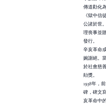
傳道勸化
《獄中信
公諸於世。
理喪事並
發行。
辛亥革命
婉謝絕。
於社會慈善
勛獎。
1938年
碑，碑文
亥革命中