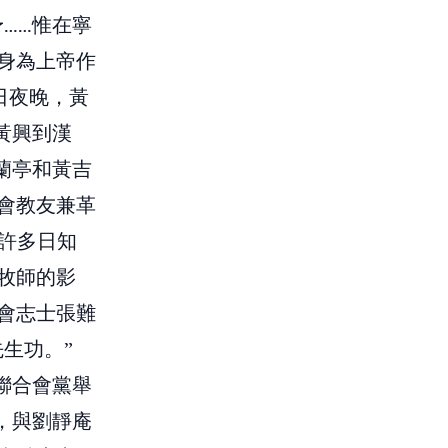
……惟在寧
身為上帝作
日夜晚，黃
黃興到漢
蘭亭和黃吉
會教友兼革
 許多日知
牧師的影
會志士張難
生功。”
士聯合會黨舉
，與劉靜庵