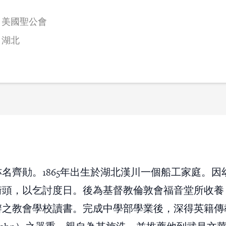
美國聖公會
湖北
名齊勛。1865年出生於湖北漢川一個船工家庭。因
街頭，以乞討度日。後為基督教倫敦會福音堂所收養
辦之教會學校讀書。完成中學部學業後，深得英籍傳