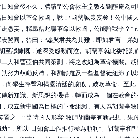
掌日知會後不久，聘請聖公會救主堂教友劉靜庵為司
藉日知會以革命救國，說：“國勢誠岌岌矣！公中國
走愚妄，竊愿藉此謀革命以救國，公能許我乎？” 
深表贊同，答曰：“愿與君共為其難，即如君言，弟
見胡至誠慷慨，遂深受感動而泣。胡蘭亭就此委托劉
即二人和曹亞伯共同策劃，將之改組為革命機關。胡
，就努力鼓動反清，和劉靜庵及一些基督徒組織了以
軍”，向學生抨擊和揭露清廷的腐敗，鼓吹革命。至此
宣傳新知識、新思想的機構，轉而成為一個在教會的
朝，成立新中國為目標的革命組織。有人為胡蘭亭牧
笑置之。” 當時的人形容“牧師胡蘭亭有新思想，果
助”，所以“日知會工作推行極為順利”。胡蘭亭和