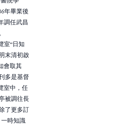
華書院學
86年畢業後
年調任武昌
。
覽室“日知
自明末清初啟
知會取其
刊多是基督
覽室中，任
亭被調往長
除了更多訂
，一時知識