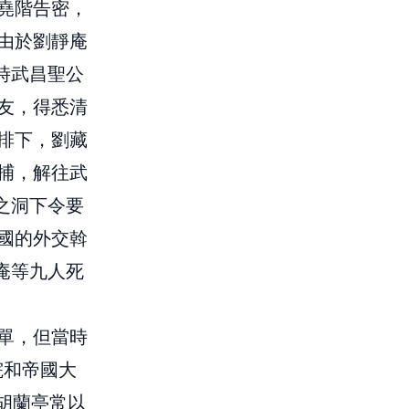
堯階告密，
由於劉靜庵
時武昌聖公
友，得悉清
排下，劉藏
捕，解往武
之洞下令要
國的外交斡
庵等九人死
單，但當時
院和帝國大
，胡蘭亭常以