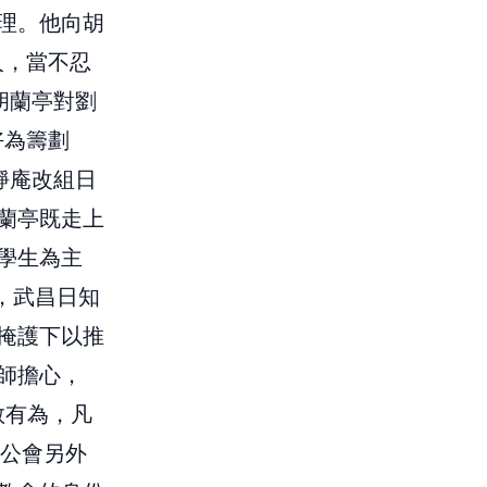
理。他向胡
人，當不忍
胡蘭亭對劉
好為籌劃
靜庵改組日
蘭亭既走上
學生為主
，武昌日知
掩護下以推
師擔心，
敢有為，凡
聖公會另外