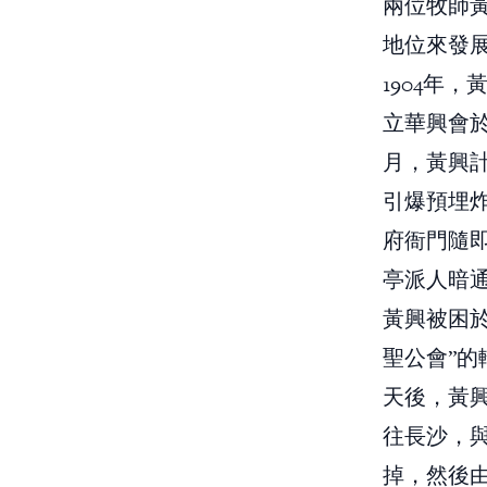
兩位牧師
地位來發
1904年
立華興會於
月，黃興
引爆預埋
府衙門隨
亭派人暗
黃興被困
聖公會”
天後，黃
往長沙，
掉，然後