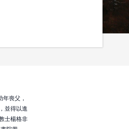
幼年喪父，
，並得以進
教士楊格非