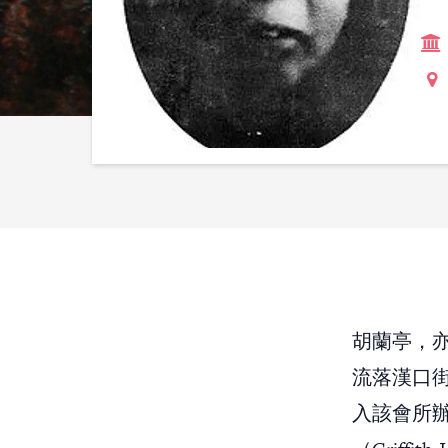
胡蘭亭，亦
流落漢口
入該會所