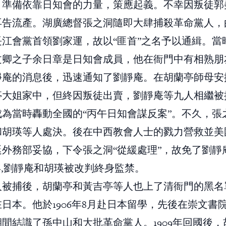
，準備依靠日知會的力量，策應起義。不幸因叛徒郭
再告流產。湖廣總督張之洞隨即大肆捕殺革命黨人，
長江會黨首領劉家運，故以“匪首”之名予以通緝。當
文卿之子余日章是日知會成員，他在衙門中有相熟朋
靜庵的消息後，迅速通知了劉靜庵。在胡蘭亭師母安
亭大姐家中，但終因叛徒出賣，劉靜庵等九人相繼被
成為當時轟動全國的“丙午日知會謀反案”。不久，張
和胡瑛等人處決。後在中西教會人士的戮力營救並美
廷外務部妥協，下令張之洞“從緩處理”，故免了劉靜
9年,劉靜庵和胡瑛被改判終身監禁。
人被捕後，胡蘭亭和黃吉亭等人也上了清衙門的黑名
日本。他於1906年8月赴日本留學，先後在崇文書
間結識了孫中山和大批革命黨人。1909年回國後