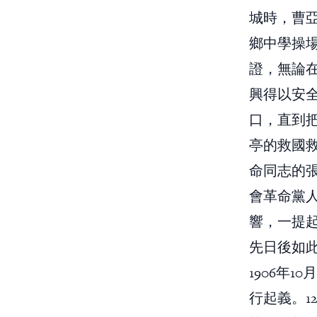
城時，曹
鄉中學操
證，無論在
興得以安
口，直到
亭的救國
命同志的張
會革命黨
響，一提
先日後如
1906年
行起義。