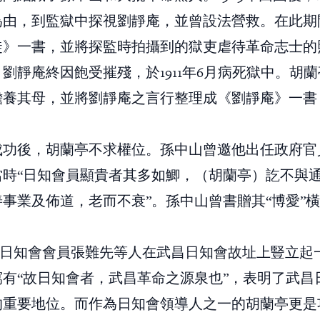
為由，到監獄中探視劉靜庵，並曾設法營救。在此期
徒》一書，並將探監時拍攝到的獄吏虐待革命志士的
劉靜庵終因飽受摧殘，於1911年6月病死獄中。胡
贍養其母，並將劉靜庵之言行整理成《劉靜庵》一書
成功後，胡蘭亭不求權位。孫中山曾邀他出任政府官
當時“日知會員顯貴者其多如鯽，（胡蘭亭）訖不與
事業及佈道，老而不衰”。孫中山曾書贈其“博愛”
，前日知會會員張難先等人在武昌日知會故址上豎立起
寫有“故日知會者，武昌革命之源泉也”，表明了武昌
的重要地位。而作為日知會領導人之一的胡蘭亭更是