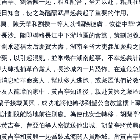
黃吉亭、劉藩候一起，相互配合，全力以赴，藉其在
展日知會，使之為醞釀武昌起義起了重要的作用。
，黃興、陳天華和劉揆一等人以“驅除韃虜，恢復中華”
長沙。隨即聯絡長江中下游地區的會黨，策劃起義。19
計劃乘慈禧太后慶賀大壽，湖南全省大吏參加慶典之
炸藥，以引起混亂，並乘機在湖南起事。不幸起義計
即大肆搜捕革命黨人，長沙城內一片恐怖。在這危急
通消息給革命黨人，幫助多人逃跑，或藏匿他們於教
於友人龍璋的家中，黃吉亭知道後，親赴黃興之藏匿
的轎子接載黃興，成功地將他轉移到聖公會教堂樓上
興計劃脫離險地前往別處。為使他安全轉移，胡蘭亭
與黃吉亭、曹亞伯等人密謀送他出城。胡蘭亭將黃興
由黃吉亭和黃興一起喬裝成海關人員離城。當黃吉亭