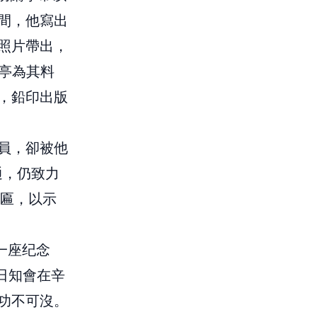
間，他寫出
照片帶出，
蘭亭為其料
，鉛印出版
員，卻被他
通，仍致力
橫匾，以示
一座纪念
日知會在辛
功不可沒。