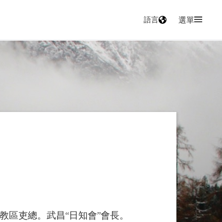
語言
選單
教區吏總。武昌“日知會”會長。