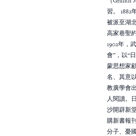
（Griff
習。 18
被派至湖北
高家巷聖
1902年
會”，以“
蒙思想家
名、其意
教廣學會
人閱讀。
沙開辟新
購新書報
分子、憂國