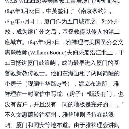
Wells Williams)等美国教士留居澳门,伺机而动。
1842年8月29日，中英签订了《南京条约》。
1843年11月2日，厦门作为五口城市之一对外开
放，成为继广州之后，基督教得以传入的第二
座城市。1842年2月2日，雅裨理与美国圣公会文
惠廉牧师(William Boone)夫妇乘船沿江北上，于
24日抵达厦门鼓浪屿，成为最早进入厦门的基
督教新教传教士。他们在海边租了两间简陋的
小房子（现编中华路23号），建立布道所。雅
裨理在一封家信中写道:（房子）“既没有门，也
没有窗户，并且没有一间的地板是完好的……。”
不久文惠廉转往福州，雅裨理则坚持在鼓浪
屿、厦门和同安等地布道。由于雅裨理会讲闽