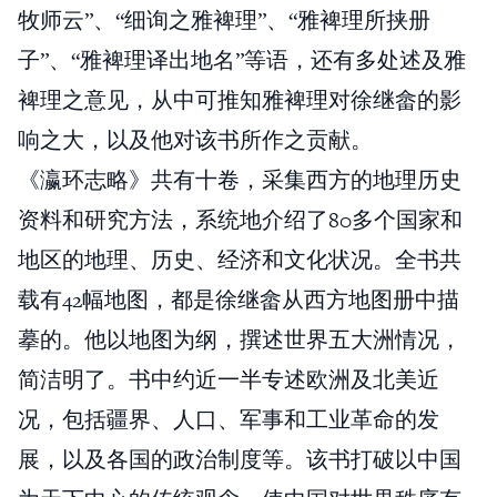
牧师云”、“细询之雅裨理”、“雅裨理所挟册
子”、“雅裨理译出地名”等语，还有多处述及雅
裨理之意见，从中可推知雅裨理对徐继畲的影
响之大，以及他对该书所作之贡献。
《瀛环志略》共有十卷，采集西方的地理历史
资料和研究方法，系统地介绍了80多个国家和
地区的地理、历史、经济和文化状况。全书共
载有42幅地图，都是徐继畲从西方地图册中描
摹的。他以地图为纲，撰述世界五大洲情况，
简洁明了。书中约近一半专述欧洲及北美近
况，包括疆界、人口、军事和工业革命的发
展，以及各国的政治制度等。该书打破以中国