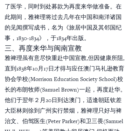
了医学，同时到处募款为再度来华做准备。在
此期间，雅裨理将过去几年在中国和南洋诸国
的见闻撰写成书，名为《旅居中国及其邻国纪
事，1830-1834》，于1834年出版。
三、再度来华与闽南宣教
雅裨理虽有意尽快重赴中国宣教,但因健康所阻,
直到1838年10月17日才得与应任澳门马礼逊教育
协会学校(Morrison Education Society School)校
长的布朗牧师(Samuel Brown)一起，再度赴华。
他们于翌年２月20日到达澳门，适逢朝廷钦差
大臣林则徐到广州实行禁烟，雅裨理只好与裨
治文、伯驾医生(Peter Parker)和卫三畏(Samuel