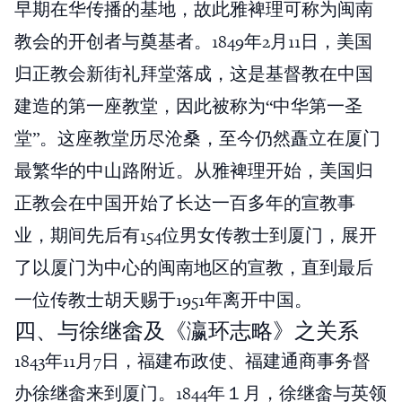
早期在华传播的基地，故此雅裨理可称为闽南
教会的开创者与奠基者。1849年2月11日，美国
归正教会新街礼拜堂落成，这是基督教在中国
建造的第一座教堂，因此被称为“中华第一圣
堂”。这座教堂历尽沧桑，至今仍然矗立在厦门
最繁华的中山路附近。从雅裨理开始，美国归
正教会在中国开始了长达一百多年的宣教事
业，期间先后有154位男女传教士到厦门，展开
了以厦门为中心的闽南地区的宣教，直到最后
一位传教士胡天赐于1951年离开中国。
四、与徐继畲及《瀛环志略》之关系
1843年11月7日，福建布政使、福建通商事务督
办徐继畲来到厦门。1844年１月，徐继畲与英领