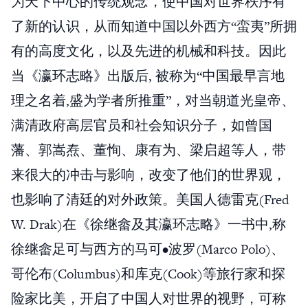
为天下中心的传统观念，使中国对世界秩序有
了新的认识，从而知道中国以外西方“蛮夷”所拥
有的高度文化，以及先进的机械和科技。因此
当《瀛环志略》出版后, 被称为“中国最早言地
理之名着,盛为学者所推重”，对当朝道光皇帝、
满清政府高层官员和社会知识分子，如曾国
藩、郭嵩焘、董恂、康有为、梁启超等人，带
来很大的冲击与影响，改变了他们的世界观，
也影响了清廷的对外政策。美国人德雷克(Fred
W. Drak)在《徐继畲及其瀛环志略》一书中,称
徐继畲足可与西方的马可•波罗(Marco Polo)、
哥伦布(Columbus)和库克(Cook)等旅行家和探
险家比美，开启了中国人对世界的视野，可称