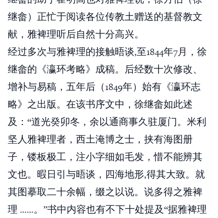
继畲）正忙于阅读各位传教土赠送的基督教文
献，雅裨理听后自然十分高兴。
经过多次与雅裨理的接触晤谈,至1844年7月，徐
继畲的《瀛环考略》成稿。后经数十次修改、
增补与易稿，五年后（1849年）始有《瀛环志
略》之出版。在该书序文中，徐继畲如此述
及：“道光癸卯冬，余以通商事久驻厦门。米利
坚人雅裨理者，西土淹博之士，挟有海图册
子，镂板极工，注小字细如毛发，惜不能辨其
文也。暇日引与晤谈，四海地形,得其大致。就
其图摹取二十余幅，缀之以说。说多得之雅裨
理 ……。”书中内容也有不下十处提及“据雅裨理