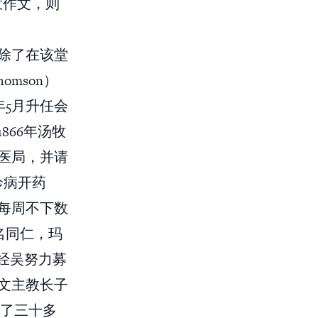
意作文，则
除了在该堂
mson）
年5月升任会
66年汤牧
医局，并请
来诊病开药
每周不下数
名同仁，玛
，经吴努力募
文主教长子
持了三十多