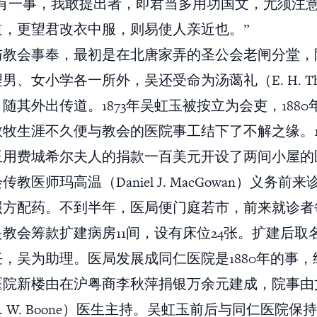
更有一事，我敢提出者，即君当多用功国文，尤须注
道，更望君改衣中服，则易使人亲近也。”
与教会事奉，最初是在北唐家弄的圣公会老闸分堂，
男、女小学各一所外，吴还受命为汤蔼礼（E. H. Tho
随其外出传道。1873年吴虹玉被按立为会吏，1880
牧生涯不久便与教会的医院事工结下了不解之缘。18
玉用费城希尔夫人的捐款一百美元开设了两间小屋的
教医师玛高温（Daniel J. MacGowan）义务前
照方配药。不到半年，医局便门庭若市，前来就诊者
教会筹款扩建病房11间，设有床位24张。扩建后取
，吴为助理。医局发展成同仁医院是1880年的事
医院新楼由在沪粤商李秋萍捐银万余元建成，院事由
. W. Boone）医生主持。吴虹玉前后与同仁医院保