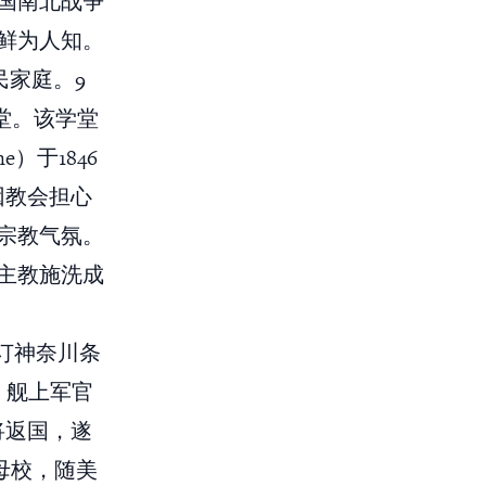
国南北战争
鲜为人知。
民家庭。9
堂。该学堂
e）于1846
因教会担心
宗教气氛。
主教施洗成
签订神奈川条
海，舰上军官
将返国，遂
母校，随美