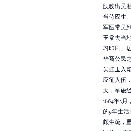
舰驶出吴淞口
当侍应生。
军医带吴
玉常去当
习印刷。居
华裔公民
吴虹玉入籍
应征入伍
天，军旅
1864年
的9年生
颇生疏，显得