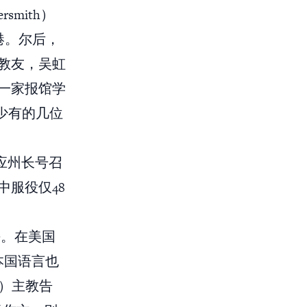
smith）
港。尔后，
教友，吴虹
一家报馆学
前少有的几位
应州长号召
服役仅48
海。在美国
本国语言也
s）主教告