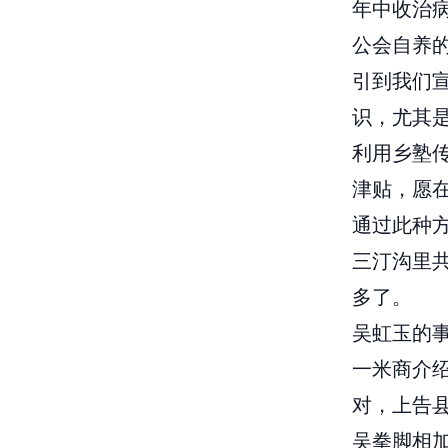
年中收治病
公会自养的
引到我们
识，尤其
利用乡塾
津贴，愿
通过此种方
三汀沟里共
多了。
吴虹玉的事
一米商介
对，上告
吴拳脚相