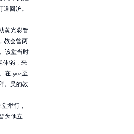
打道回沪。
沪协助黄光彩管
，教会曾两
。该堂当时
老体弱，来
1904至
礼拜。吴的教
救主堂举行，
皆为他立