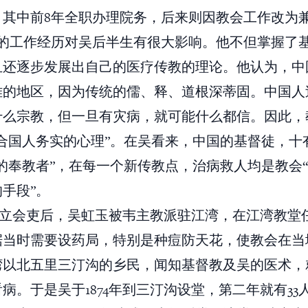
，其中前8年全职办理院务，后来则因教会工作改为
年的工作经历对吴后半生有很大影响。他不但掌握了
且还逐步发展出自己的医疗传教的理论。他认为，中
难的地区，因为传统的儒、释、道根深蒂固。中国人
什么宗教，但一旦有灾病，就可能什么都信。因此，
切合国人务实的心理”。在吴看来，中国的基督徒，十
的奉教者”，在每一个新传教点，治病救人均是教会
手段”。
被按立会吏后，吴虹玉被韦主教派驻江湾，在江湾教堂
据当时需要设药局，特别是种痘防天花，使教会在当
湾以北五里三汀沟的乡民，闻知基督教及吴的医术，
病。于是吴于1874年到三汀沟设堂，第二年就有33