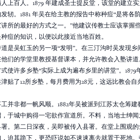
人上百人。1879 年建成圣士提反堂，该堂的建立
发轫。1881 年吴在给主教的报告中称种痘“是将各
宣讲所的最好的方式之一。”他建议传教士应该掌握
是种痘的知识，以便以此接近当地百姓。
传道是吴虹玉的另一项“发明”。在三汀沟时吴发现乡
在他们的学堂里教授基督课本，并允许教会入塾讲道
式使许多乡塾“实际上成为遍布乡里的讲堂”。1879
津贴了12所乡塾，每月费用为28元，这远比教会自
工并非都一帆风顺。1882年吴被派到江苏太仓筹建
绍，于城中购得一宅欲作宣道所。不料，当地士绅闻
县署。第二日深夜，吴即被传入县署。在堂上围观的
加，迫其跪下，更恐吓说如不速速离去就置于死地。