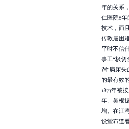
年的关系
仁医院8
技术，而
传教最困
平时不信
事工“极
谓“病床头
的最有效的
1873年
年。吴根
增。在江
设堂布道看