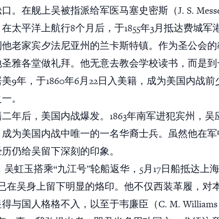
。在舰上吴被指派给军医马塞史密斯（J. S. Messer
在太平洋上航行8个月后，于1855年3月抵达费城军
到他老家宾夕法尼亚州的兰卡斯特镇。作为圣公会的
地圣雅各堂做礼拜。他无意去教会学校读书，而是到
美9年，于1860年6月22日入美籍，成为美国内战
之一。
二年后，美国内战爆发。1863年南军进犯宾州，吴
，成为美国内战中唯一的一名华裔士兵。虽然他在军中
经历仍给吴留下深刻的印象。
2月，吴虹玉搭乘“九江号”轮船返华，5月17日船抵达上
活已在吴身上留下明显的烙印。他不仅西装革履，对
与国人格格不入，以至于韦廉臣（C. M. William