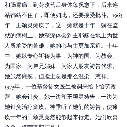
和肠胃病，到劳改营后身体每况愈下，后来连
站都站不住了，即便如此，还要接受批斗。1963
年，王颂灵瘫痪了，这一瘫就是十年！躺在监
狱的病榻上，她深深体会到主耶稣在地上为世
人所承受的苦难，她的心与主更加亲近。十年
中，她以专心祈祷为事，为神的国、为教会、
为国家、为弟兄姊妹、为家人朋友祷告代求。
她虽然瘫痪，但脸上总是那么温柔、慈祥。
1973年，一位基督徒女医生被调来恰卞恰劳改
营，她会针灸。她一边和王颂灵祷告，一边为
她针灸治疗瘫痪。神垂听了她们的祷告，使瘫
痪十年的王颂灵竟然能够起来行走。她们欣喜