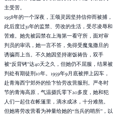
主受苦。
1958年的一个深夜，王颂灵因坚持信仰而被捕，
此后度过31年的监禁、劳改的生活，受尽凌辱和
苦难。她先被囚禁在上海第一看守所，面对审
判员的审讯，她一言不答，免得受魔鬼撒旦的
诱骗而上当。不久她因坚持谢饭祷告，双手
被“反背铐”达40天之久，但她仍不屈服，结果被
判处有期徒刑10年。1959年9月底被押上囚车，
赴青海西宁郊外的恰卞恰劳改营服刑。严冬时
节的青海高原，气温摄氏零下20多度，她和犯
人们一起住在帐篷里，滴水成冰，十分难熬。
但她将劳改营看为神量给她的“当兵的哨所”，以