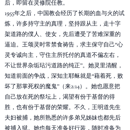
后，即留在灵修院任教。
1955年之后，中国教会经历了长期的血与火的试
炼，许多持守主的真理，坚持跟从主，走十字
架道路的僕人、使女，先后遭受了苦难深重的
逼迫。王颂灵时常禁食祷告，求主保守自己“心
灵专诚向主，守住主所托付的真道不偏左右，
不让世界杂垢玷污道路的纯正”。她灵里清醒，
知道前面的争战，深知主耶稣就是“藉着死，败
坏了那掌死权的魔鬼”（来2:14）。她也愿意把
自己放在死的祭坛上，渴望有份于基督的得
胜，也有份于基督的荣耀。不久，王明道先生
夫妇被捕，她所熟悉的许多弟兄姊妹也都先后
被捕入狱。她也每天准备好行装，随时准备为