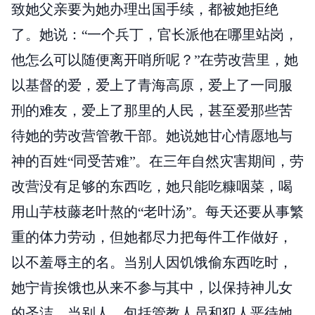
致她父亲要为她办理出国手续，都被她拒绝
了。她说：“一个兵丁，官长派他在哪里站岗，
他怎么可以随便离开哨所呢？”在劳改营里，她
以基督的爱，爱上了青海高原，爱上了一同服
刑的难友，爱上了那里的人民，甚至爱那些苦
待她的劳改营管教干部。她说她甘心情愿地与
神的百姓“同受苦难”。在三年自然灾害期间，劳
改营没有足够的东西吃，她只能吃糠咽菜，喝
用山芋枝藤老叶熬的“老叶汤”。每天还要从事繁
重的体力劳动，但她都尽力把每件工作做好，
以不羞辱主的名。当别人因饥饿偷东西吃时，
她宁肯挨饿也从来不参与其中，以保持神儿女
的圣洁。当别人，包括管教人员和犯人恶待她