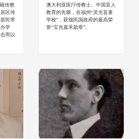
兰籍传教
澳大利亚医疗传教士。中国盲人
聚居区传
教育的先驱，在福州“灵光盲童
为苗民带
学校”，获颁民国政府的最高荣
兴办学
誉“宝光嘉禾勋章”。
雷击而以