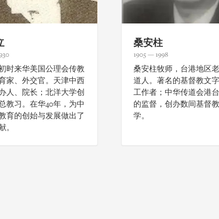
立
桑安柱
930
1905 — 1998
初时来华美国公理会传教
桑安柱牧师，台港地区
育家、外交官。天津中西
道人。著名的基督教文
办人、院长；北洋大学创
工作者；中华传道会港
总教习。在华40年，为中
的监督，创办数间基督
教育的创始与发展做出了
学。
献。