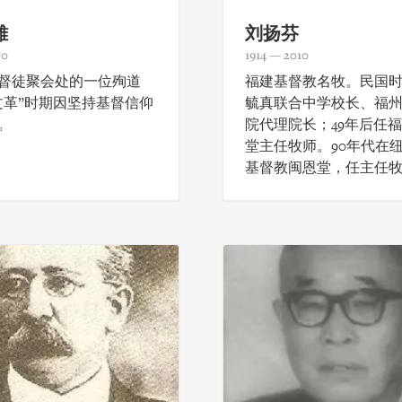
雄
刘扬芬
70
1914 — 2010
督徒聚会处的一位殉道
福建基督教名牧。民国
文革”时期因坚持基督信仰
毓真联合中学校长、福
。
院代理院长；49年后任
堂主任牧师。90年代在
基督教闽恩堂，任主任