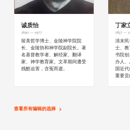
诚质怡
丁家
1890 — 1977
1857 — 1
留美哲学博士、金陵神学院院
清末民
长、金陵协和神学院副院长。著
士、教
名基督教学者、解经家、翻译
书院创
家、神学教育家。文革期间遭受
办人、
残酷迫害，含冤而逝。
国近代
重要贡
查看所有编辑的选择