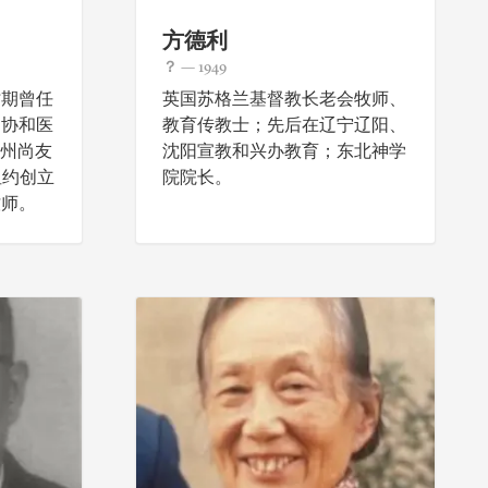
方德利
？ — 1949
时期曾任
英国苏格兰基督教长老会牧师、
州协和医
教育传教士；先后在辽宁辽阳、
福州尚友
沈阳宣教和兴办教育；东北神学
纽约创立
院院长。
牧师。