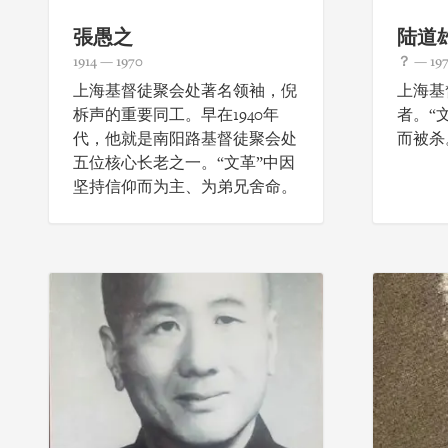
張愚之
陆道
1914 — 1970
？ — 19
上海基督徒聚会处著名领袖，倪
上海基
柝声的重要同工。早在1940年
者。“
代，他就是南阳路基督徒聚会处
而被杀
五位核心长老之一。“文革”中因
坚持信仰而为主、为弟兄舍命。