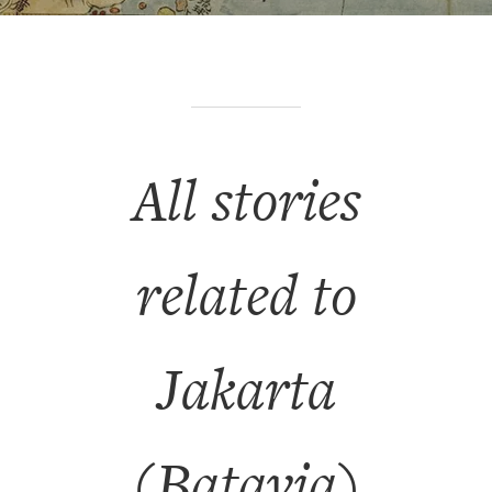
All stories
related to
Jakarta
(Batavia)