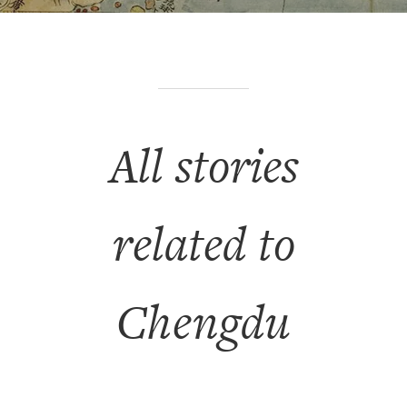
All stories
related to
Chengdu