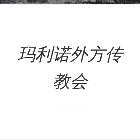
玛利诺外方传
教会