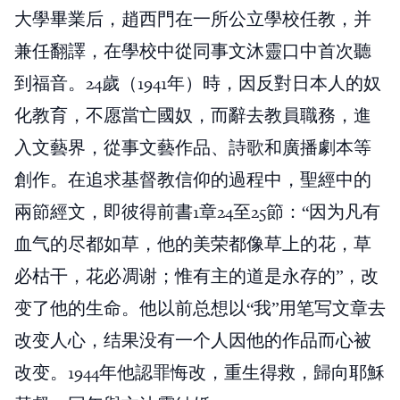
大學畢業后，趙西門在一所公立學校任教，并
兼任翻譯，在學校中從同事文沐靈口中首次聽
到福音。24歲（1941年）時，因反對日本人的奴
化教育，不愿當亡國奴，而辭去教員職務，進
入文藝界，從事文藝作品、詩歌和廣播劇本等
創作。在追求基督教信仰的過程中，聖經中的
兩節經文，即彼得前書1章24至25節：“因为凡有
血气的尽都如草，他的美荣都像草上的花，草
必枯干，花必凋谢；惟有主的道是永存的”，改
变了他的生命。他以前总想以“我”用笔写文章去
改变人心，结果没有一个人因他的作品而心被
改变。1944年他認罪悔改，重生得救，歸向耶穌