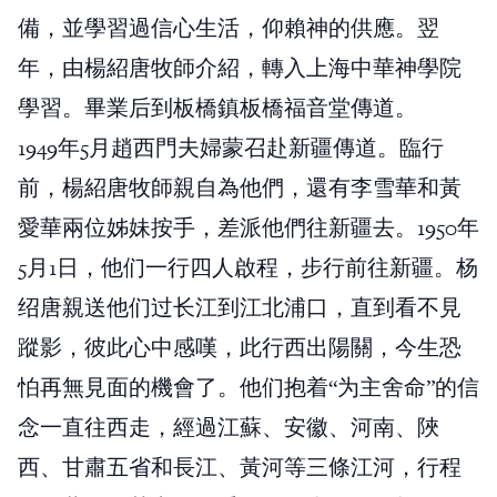
備，並學習過信心生活，仰賴神的供應。翌
年，由楊紹唐牧師介紹，轉入上海中華神學院
學習。畢業后到板橋鎮板橋福音堂傳道。
1949年5月趙西門夫婦蒙召赴新疆傳道。臨行
前，楊紹唐牧師親自為他們，還有李雪華和黃
愛華兩位姊妹按手，差派他們往新疆去。1950年
5月1日，他们一行四人啟程，步行前往新疆。杨
绍唐親送他们过长江到江北浦口，直到看不見
蹤影，彼此心中感嘆，此行西出陽關，今生恐
怕再無見面的機會了。他们抱着“为主舍命”的信
念一直往西走，經過江蘇、安徽、河南、陜
西、甘肅五省和長江、黃河等三條江河，行程