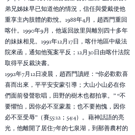
弟兄姊妹早已知道他的情況，信任與愛戴使他
重享主內肢體的歡悅。1988年4月，趙西門重回
喀什。1990年9月，他返回故里與離別四十多年
的妹妹相見。1991年12月17日，喀什地區中級法
院來函，通知他冤案平反；12月30日由喀什法院
取得平反裁決書。
1992年7月12日凌晨，趙西門讀經：“你必歡歡喜
喜而出來，平平安安蒙引導；大山小山必在你
們面前發聲歌唱，田野的樹木也都拍掌。” “不
要懼怕，因你必不至蒙羞；也不要抱愧，因你
必不至受辱”（賽55:12；54:4）。藉神話語的亮
光，他離開了居住7年的七泉湖，到鄯善農村的