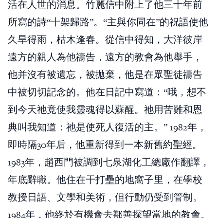
活在人世的消息。竹麗信中附上了他三十年前
所寫的詩“十架歸路”。“主與你同在”的祝語使他
久旱得雨，枯木逢春。從信中得知，大洋彼岸
遠方的親人為他禱告，遠方的教會為他舉手，
他并沒有被遺忘，被拋棄，他是在眾聖徒禱告
中被切切記念的。他在日記中寫道：“哦，想不
到今天祂竟使我靈魂得以蘇醒。祂用苦難和恩
典叫我知道：祂是使死人復活的主。” 1982年，
即時隔30年后，他重新得到一本新舊約聖經。
1983年，趙西門被調到七泉湖化工總廠作翻譯，
年底辭職。他住在干打壘的地窩子里，在學校
教授日語、文學和美術，但行動仍受到管制。
1984年，他終於有機會去鄯善探望當地的教會。