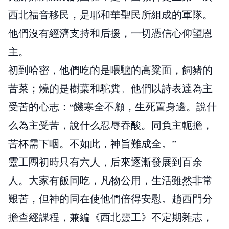
西北福音移民，是耶和華聖民所組成的軍隊。
他們沒有經濟支持和后援，一切憑信心仰望恩
主。
初到哈密，他們吃的是喂驢的高粱面，飼豬的
苦菜；燒的是樹葉和駝糞。他們以詩表達為主
受苦的心志：“饑寒全不顧，生死置身邊。說什
么為主受苦，說什么忍辱吞酸。同負主軛擔，
苦杯需下咽。不如此，神旨難成全。”
靈工團初時只有六人，后來逐漸發展到百余
人。大家有飯同吃，凡物公用，生活雖然非常
艱苦，但神的同在使他們倍得安慰。趙西門分
擔查經課程，兼編《西北靈工》不定期雜志，