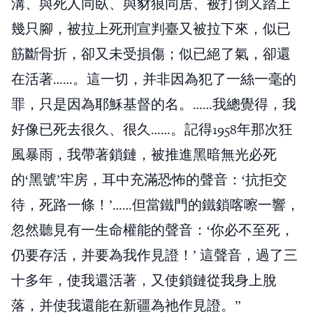
溝、與死人同臥、與豺狼同居、被打倒又踏上
幾只腳，被拉上死刑宣判臺又被拉下來，似已
筋斷骨折，卻又未受損傷；似已絕了氣，卻還
在活著……。這一切，并非因為犯了一絲一毫的
罪，只是因為耶穌基督的名。……我總覺得，我
好像已死去很久、很久……。記得1958年那次狂
風暴雨，我帶著鎖鏈，被推進黑暗無光必死
的‘黑號’牢房，耳中充滿恐怖的聲音：‘抗拒交
待，死路一條！’……但當鐵門的鐵鎖喀嚓一響，
忽然聽見有一生命權能的聲音：‘你必不至死，
仍要存活，并要為我作見證！’ 這聲音，過了三
十多年，使我還活著，又使鎖鏈從我身上脫
落，并使我還能在新疆為祂作見證。”