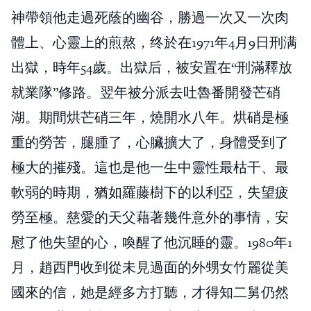
神帶領他走過死蔭的幽谷，勝過一次又一次肉
體上、心靈上的煎熬，终於在1971年4月9日刑满
出獄，時年54歲。出獄后，被安置在“刑滿釋放
就業隊”修路。翌年被分派去吐魯番開發芒硝
湖。期間烘芒硝三年，燒開水八年。烘硝是極
重的勞苦，腿腫了，心臟擴大了，身體受到了
極大的摧殘。這也是他一生中靈性最枯干、最
軟弱的時期，猶如羅藤樹下的以利亞，失望疲
勞至極。慈愛的天父藉著幾件意外的事情，安
慰了他失望的心，喚醒了他沉睡的靈。1980年1
月，趙西門收到從未見過面的外甥女竹麗從美
國來的信，她是經多方打聽，才得知二舅仍然