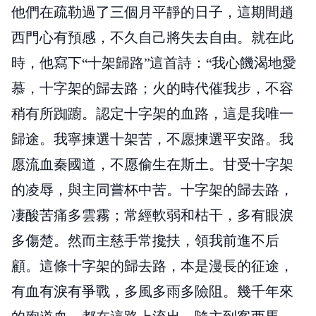
他們在疏勒過了三個月平靜的日子，這期間趙
西門心有預感，不久自己將失去自由。就在此
時，他寫下“十架歸路”這首詩：“我心饑渴地愛
慕，十字架的歸去路；火的時代催我步，不容
稍有所踟躕。認定十字架的血路，這是我唯一
歸途。我寧揀選十架苦，不愿揀選平安路。我
愿流血秦國道，不愿偷生在斯土。甘受十字架
的凌辱，與主同嘗杯中苦。十字架的歸去路，
凄酸苦痛多雲霧；常經軟弱和枯干，多有眼淚
多傷楚。然而主慈手常攙扶，領我前進不后
顧。這條十字架的歸去路，本是漫長的征途，
有血有淚有爭戰，多風多雨多險阻。幾千年來