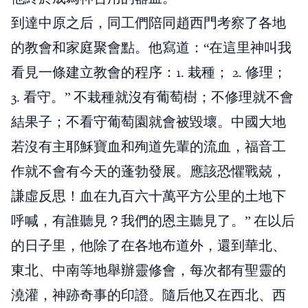
到達中原之后，同工們陪同趙西門考察了各地
的教會和家庭聚會點。他寫道：“在這里神叫我
看見一條建立教會的程序：1. 栽種； 2. 修理；
3. 看守。” 不栽種就沒有葡萄樹；不修理就不會
結果子；不看守葡萄園就會被毀壞。中國大地
若沒有主耶穌寶血和殉道先輩的流血，福音工
作就不會有今天的蓬勃發展。應該恐懼戰兢，
謙虛反思！血在九百六十萬平方公里的土地下
呼喊，有誰聽見？我們的恩主聽見了。” 在以后
的日子里，他除了在各地布道外，還到華北、
東北、中南等地舉辦靈修會，每次都有聖靈的
澆灌，神跡奇事的印證。隨后他又在西北、西