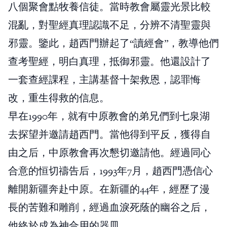
八個聚會點牧養信徒。當時教會屬靈光景比較
混亂，對聖經真理認識不足，分辨不清聖靈與
邪靈。鑒此，趙西門辦起了“讀經會”，教導他們
查考聖經，明白真理，抵御邪靈。他還設計了
一套查經課程，主講基督十架救恩，認罪悔
改，重生得救的信息。
早在1990年，就有中原教會的弟兄們到七泉湖
去探望并邀請趙西門。當他得到平反，獲得自
由之后，中原教會再次懇切邀請他。經過同心
合意的恒切禱告后，1993年7月，趙西門憑信心
離開新疆奔赴中原。在新疆的44年，經歷了漫
長的苦難和雕削，經過血淚死蔭的幽谷之后，
他終於成為神合用的器皿。