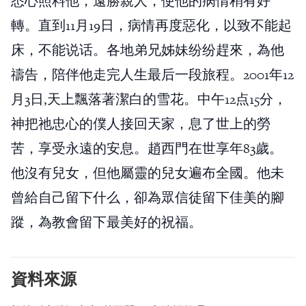
悉心照料他，遠勝親人，使他的病情稍有好
轉。直到11月19日，病情再度惡化，以致不能起
床，不能说话。各地弟兄姊妹纷纷趕來，為他
禱告，陪伴他走完人生最后一段旅程。2001年12
月3日,天上飄落著潔白的雪花。中午12点15分，
神把祂忠心的僕人接回天家，息了世上的勞
苦，享受永遠的安息。趙西門在世享年83歲。
他沒有兒女，但他屬靈的兒女遍布全國。他未
曾給自己留下什么，卻為眾信徒留下佳美的腳
蹤，為教會留下最美好的祝福。
資料來源