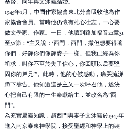
基督。同年與文沐靈結婚。
1945年1月，中國作家協會東北分會吸收他為作
家協會會員。當時他仍懷有雄心壮志，一心要
做文學家、作家。一日，他讀到路加福音22章31
至32節：“主又說：‘西門，西門，撒但想要得著
你們，好篩你們像篩麥子一樣。但我已經為你
祈求，叫你不至於失了信心，你回頭以后要堅
固你的弟兄’”。此時，他的心被感動，痛哭流涕
跪下禱告。他知道這是主又一次呼召他，遂決
心把自己有限的一生奉獻给主，並改名為”西
門”。
為充實屬靈知識，趙西門與妻子文沐靈於1947年
進入南京泰東神學院，接受聖經和神學上的裝