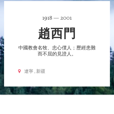
1918 — 2001
趙西門
中國教會名牧、忠心僕人；歷經患難
而不屈的見證人。
遼寧
,
新疆