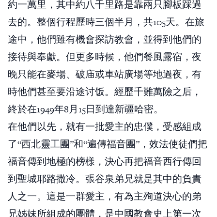
約一萬里，其中約八千里路是靠兩只腳板踩過
去的。整個行程歷時三個半月，共105天。在旅
途中，他們雖有機會探訪教會，並得到他們的
接待與奉獻。但更多時候，他們餐風露宿，夜
晚只能在麥場、破庙或車站廣場等地過夜，有
時他們甚至要沿途讨饭。經歷千難萬險之后，
終於在1949年8月15日到達新疆哈密。
在他們以先，就有一批愛主的忠僕，受感組成
了“西北靈工團”和“遍傳福音團”，效法使徒們把
福音傳到地極的榜樣，決心再把福音西行傳回
到聖城耶路撒冷。張谷泉弟兄就是其中的負責
人之一。這是一群愛主，有為主殉道決心的弟
兄姊妹所組成的團體，是中國教會史上第一次