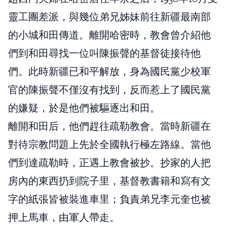
靈工團差派，與幾位弟兄姊妹前往新疆最南部
的小城和田傳道。離開哈密時，教會曾介紹他
們到和田尋找一位叫陳振聲的基督徒接待他
們。此時新疆已和平解放，身為國民黨少校軍
官的陳振聲不僅沒有找到，反而惹上了國民黨
的嫌疑，於是他們被驅逐出和田。
離開和田后，他們趕往疏勒教會。當時新疆在
對待宗教問題上先於全國執行極左路線。當他
們到達疏勒時，正遇上教會被抄。抄家的人把
房內的東西扔到院子里，基督教書籍和寫有文
字的紙張皆被裝進車里；負責弟兄李元奎也被
押上馬車，由軍人帶走。