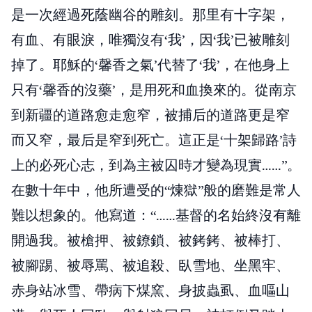
是一次經過死蔭幽谷的雕刻。那里有十字架，
有血、有眼淚，唯獨沒有‘我’，因‘我’已被雕刻
掉了。耶穌的‘馨香之氣’代替了‘我’，在他身上
只有‘馨香的沒藥’，是用死和血換來的。從南京
到新疆的道路愈走愈窄，被捕后的道路更是窄
而又窄，最后是窄到死亡。這正是‘十架歸路’詩
上的必死心志，到為主被囚時才變為現實……”。
在數十年中，他所遭受的“煉獄”般的磨難是常人
難以想象的。他寫道：“……基督的名始終沒有離
開過我。被槍押、被鐐鎖、被銬銬、被棒打、
被腳踢、被辱罵、被追殺、臥雪地、坐黑牢、
赤身站冰雪、帶病下煤窯、身披蟲虱、血嘔山