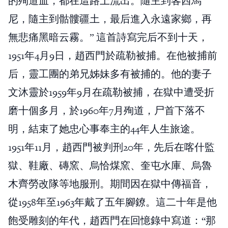
的殉道血，都在這路上流出。隨主到客西馬
尼，隨主到骷髏疆土，最后進入永遠家鄉，再
無悲痛黑暗云霧。” 這首詩寫完后不到十天，
1951年4月9日，趙西門於疏勒被捕。在他被捕前
后，靈工團的弟兄姊妹多有被捕的。他的妻子
文沐靈於1959年9月在疏勒被捕，在獄中遭受折
磨十個多月，於1960年7月殉道，尸首下落不
明，結束了她忠心事奉主的44年人生旅途。
1951年11月，趙西門被判刑20年，先后在喀什監
獄、鞋廠、磚窯、烏恰煤窯、奎屯水庫、烏魯
木齊勞改隊等地服刑。期間因在獄中傳福音，
從1958年至1963年戴了五年腳鐐。這二十年是他
飽受雕刻的年代，趙西門在回憶錄中寫道：“那