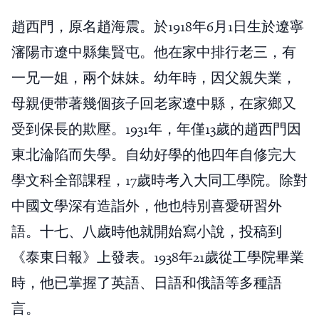
趙西門，原名趙海震。於1918年6月1日生於遼寧
瀋陽市遼中縣集賢屯。他在家中排行老三，有
一兄一姐，兩个妹妹。幼年時，因父親失業，
母親便带著幾個孩子回老家遼中縣，在家鄉又
受到保長的欺壓。1931年，年僅13歲的趙西門因
東北淪陷而失學。自幼好學的他四年自修完大
學文科全部課程，17歲時考入大同工學院。除對
中國文學深有造詣外，他也特別喜愛研習外
語。十七、八歲時他就開始寫小說，投稿到
《泰東日報》上發表。1938年21歲從工學院畢業
時，他已掌握了英語、日語和俄語等多種語
言。