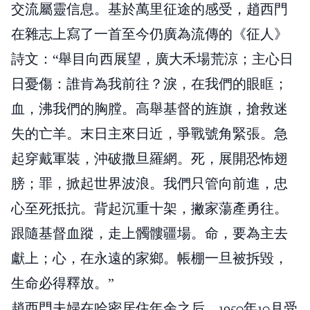
交流屬靈信息。基於萬里征途的感受，趙西門
在雜志上寫了一首至今仍廣為流傳的《征人》
詩文：“舉目向西展望，廣大禾場荒涼；主心日
日憂傷：誰肯為我前往？淚，在我們的眼眶；
血，沸我們的胸膛。高舉基督的旌旗，搶救迷
失的亡羊。末日主來日近，爭戰號角緊張。急
起穿戴軍裝，沖破撒旦羅網。死，展開恐怖翅
膀；罪，掀起世界波浪。我們只管向前進，忠
心至死抵抗。背起沉重十架，撇家蕩產勇往。
跟隨基督血蹤，走上髑髏疆場。命，要為主去
獻上；心，在永遠的家鄉。帳棚一旦被拆毀，
生命必得釋放。”
趙西門夫婦在哈密居住年余之后，1950年10月受