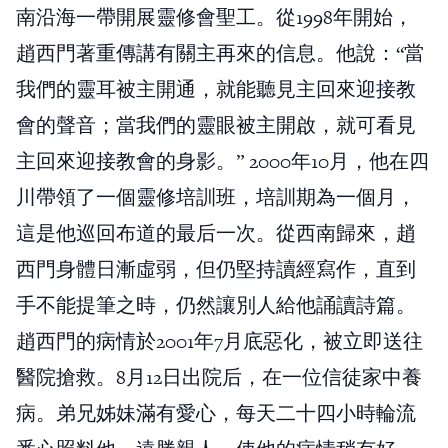
南沿海一帶開展靈修會聖工。從1998年開始，
趙西門著重傳講有關主再來的信息。他說：“當
我們的靈耳被主開通，就能聽見主回來迎接教
會的聲音；當我們的靈眼被主開啟，就可看見
主回來迎接教會的身影。” 2000年10月，他在四
川帶領了一個靈修培訓班，培訓期為一個月，
這是他巡回布道的最后一次。從西南歸來，趙
西門身體日漸虛弱，但仍堅持讀經寫作，直到
手不能提筆之時，仍然讓別人給他誦讀詩篇。
趙西門的病情於2001年7月底惡化，被立即送往
醫院搶救。8月12日出院后，在一位信徒家中養
病。弟兄姊妹滿有愛心，每天二十四小時輪流