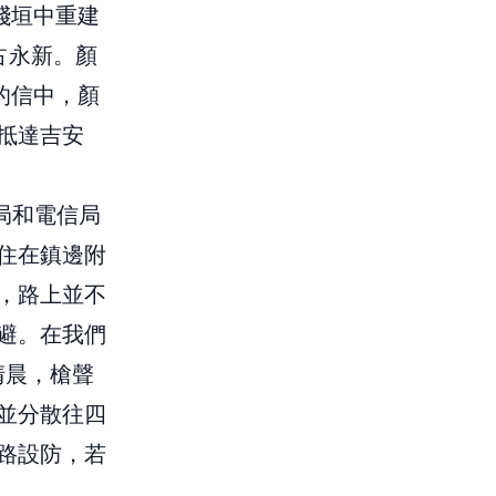
殘垣中重建
占永新。顏
的信中，顏
抵達吉安
政局和電信局
住在鎮邊附
，路上並不
避。在我們
清晨，槍聲
並分散往四
路設防，若