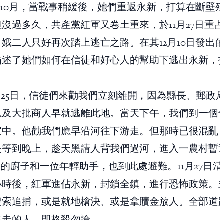
9年10月，當戰事稍緩後，她們重返永新，打算在斷壁
沒過多久，共產黨紅軍又卷土重來，於11月27日重
娥二人只好再次踏上逃亡之路。在其12月10日發出
描述了她們如何在信徒和好心人的幫助下逃出永新，
年11月25日，信徒們來勸我們立刻離開，因為縣長、郵
以及大批商人早就逃離此地。當天下午，我們到一個
家中。他勸我們應早沿河往下游走。但那時已很混亂
是等到晚上，趁天黑請人背我們過河，進入一農村暫
年的廚子和一位年輕助手，也到此處避難。11月27日
小時後，紅軍進佔永新，封鎖全鎮，進行恐怖政策。
搜索追捕，或是就地槍決、或是拿贖金放人。全部道
逃走的人，即格殺勿論。