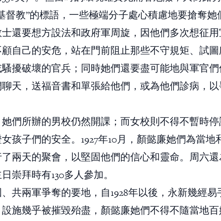
倒基督教”的標語，一些極端分子處心積慮地要搶奪她
教士還要想方設法和政府軍周旋，因他們多次想征用
不顧自己的安危，站在門前阻止那些不守規矩、試圖
或騷擾破壞的官兵；同時她們還要盡可能地與軍官們
們聊天，送福音書和單張給他們，或為他們診病，以
，她們所辦的男校仍然開課；而女校則不得不暫時停
女孩子們的安全。1927年10月，顏懿廉她們為當地
行了兩天的聚會，以堅固他們的信心和靈命。周六還為
日崇拜時有130多人參加。
、共兩軍爭奪的要地，自1928年以後，永新幾經易
、設施幾乎被摧毀殆盡，顏懿廉她們不得不隨當地百