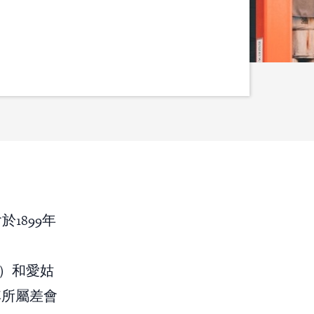
於1899年
er）和愛姑
因其所屬差會