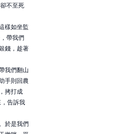
，卻不至死
這樣如坐監
牆，帶我們
銀錢，趁著
帶我們翻山
助手則回農
，拷打成
來，告訴我
。於是我們