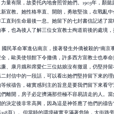
力量有限，故委托內地會照管她們。1903年，顏懿
永新宣教。她性格率直、開朗，勇敢堅強，在戰亂中
作工直到生命最後一息。她留下的七封書信記述了當
的事，也為後人了解三位女宣教士殉道前後的處境，
3月，國民革命軍進佔南京，接著發生外僑被殺的“南京
安全，歐美使領館下令撤僑，許多西方宣教士也奉命
懿廉、康月娥和席愛仁三位姑娘沒有撤退，仍堅持留
第二封信中的一段話，可以看出她們堅持留下來的理由
的等候禱告，確實感到主的旨意是要我們留下來看守
我們離開，房子必定擠滿那些極不容易請走的人。當
們的決定後非常高興，因為這是神答應了他們的禱告
358頁）。但當時的環境確實充滿著危險，大街路