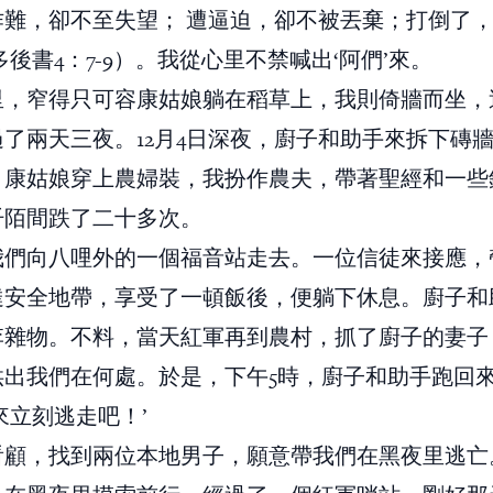
作難，卻不至失望； 遭逼迫，卻不被丟棄；打倒了
多後書4：7-9）。我從心里不禁喊出‘阿們’來。
里，窄得只可容康姑娘躺在稻草上，我則倚牆而坐，
了兩天三夜。12月4日深夜，廚子和助手來拆下磚
。康姑娘穿上農婦裝，我扮作農夫，帶著聖經和一些
阡陌間跌了二十多次。
我們向八哩外的一個福音站走去。一位信徒來接應，
達安全地帶，享受了一頓飯後，便躺下休息。廚子和
李雜物。不料，當天紅軍再到農村，抓了廚子的妻子
供出我們在何處。於是，下午5時，廚子和助手跑回
來立刻逃走吧！’
看顧，找到兩位本地男子，願意帶我們在黑夜里逃亡