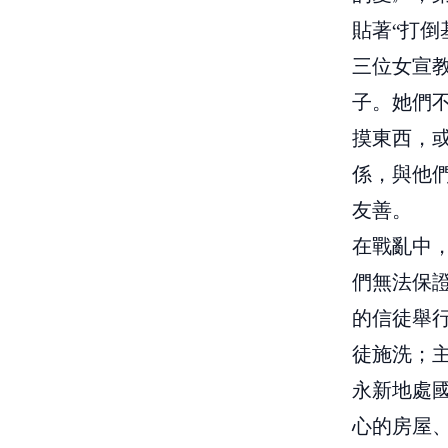
貼著“打
三位女宣
子。她們
摸東西，
係，與他
友善。
在戰亂中
們無法保證
的信徒舉
徒施洗；主
永新地處國
心的房屋