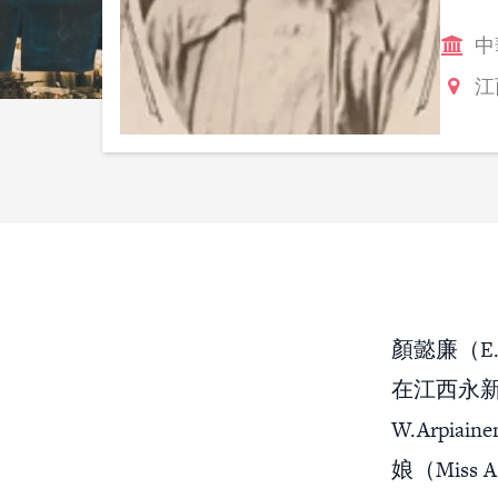
中
江
顏懿廉（E.
在江西永新
W.Arpia
娘（Miss