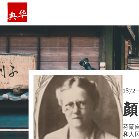
主頁
1872
顏
芬蘭
和人