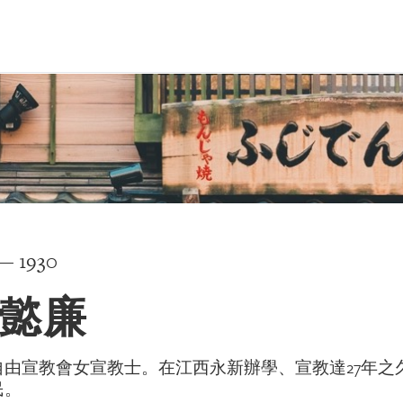
 — 1930
懿廉
自由宣教會女宣教士。在江西永新辦學、宣教達27年
民。