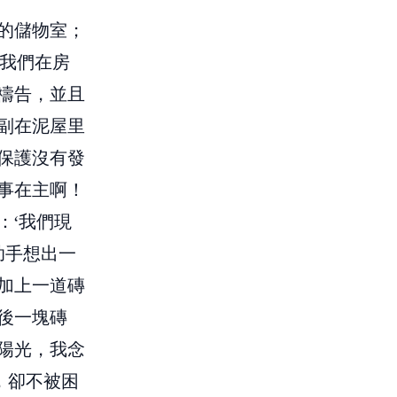
的儲物室；
，我們在房
禱告，並且
副在泥屋里
保護沒有發
事在主啊！
：‘我們現
助手想出一
加上一道磚
後一塊磚
陽光，我念
，卻不被困