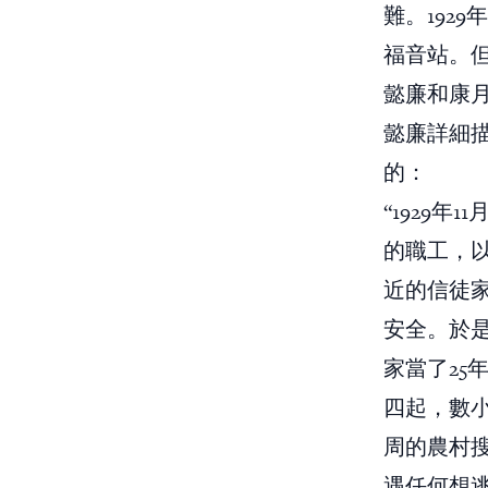
難。192
福音站。但
懿廉和康月
懿廉詳細
的：
“1929
的職工，
近的信徒
安全。於
家當了25
四起，數
周的農村
遇任何想