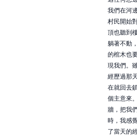
我們在河
村民開始對
頂也聽到
躺著不動
的棺木也
現我們。
經歷過那
在就回去鎮
個主意來
牆，把我
時，我感
了當天的經