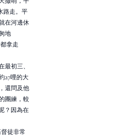
天撤哨，平
水路走。平
就在河邊休
匆地
西都拿走
在最初三、
27哩的大
，還問及他
的團練，較
呢？因為在
基督徒非常