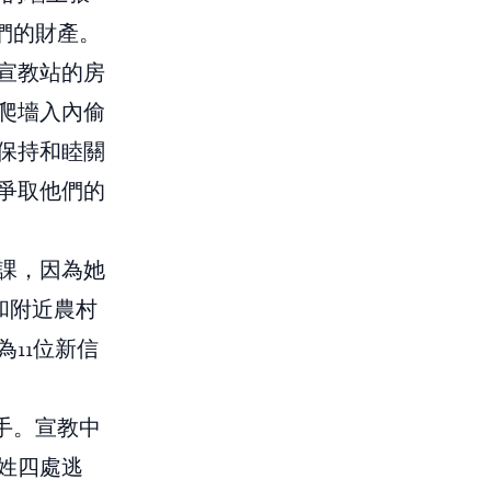
們的財產。
宣教站的房
爬墻入內偷
保持和睦關
爭取他們的
課，因為她
和附近農村
11位新信
手。宣教中
姓四處逃