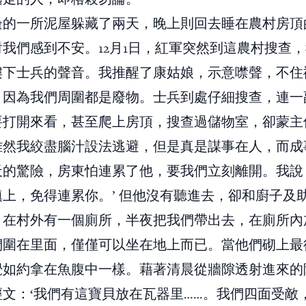
邊的一所泥屋躲藏了兩天，晚上則回去睡在農村房頂
我們感到不安。12月1日，紅軍突然到這農村搜查
樓下士兵的聲音。我推醒了康姑娘，示意噤聲，不住
，因為我們周圍都是廢物。士兵到處仔細搜查，連一
要打開來看，甚至爬上房頂，搜查過儲物室，卻蒙主
雖然我絞盡腦汁設法逃避，但是真是謀事在人，而成
天的驚險，房東怕連累了他，要我們立刻離開。我說
上，免得連累你。’ 但他沒有聽進去，卻和廚子及
。在村外有一個廁所，半夜把我們帶出去，在廁所內
們圍在里面，僅僅可以坐在地上而已。當他們砌上最
覺如約拿在魚腹中一樣。藉著清晨從牆隙透射進來的
文：‘我們有這寶貝放在瓦器里……。我們四面受敵