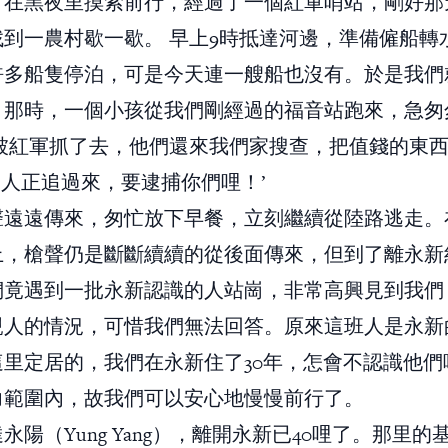
，在黑夜里摸索前行，經過了一個紅軍哨站，剛好那
找到一農村歇一歇。 早上9時抵達河邊，準備僱船轉
許多船隻停泊，可是今天連一艘船也沒有。於是我們
。那時，一個小孩從我們剛經過的福音站跑來，急匆
爸被紅軍抓了去，他們還來我們家搜查，把值錢的東
個人正追過來，要逮捕你們哩！’
聲遠遠傳來，匆忙放下早餐，立刻繼續從陸路逃走。
上，槍聲仍是斷斷續續的從後面傳來，但到了離永新約
們竟遇到一批永新認識的人站崗，非常高興見到我們
親人的情況，可惜我們無法回答。原來這班人是永新
這里定居的，我們在永新住了30年，怎會不認識他們
力範圍內，故我們可以安心地慢慢前行了。
永陽（Yung Yang），離開永新已40哩了。那里的