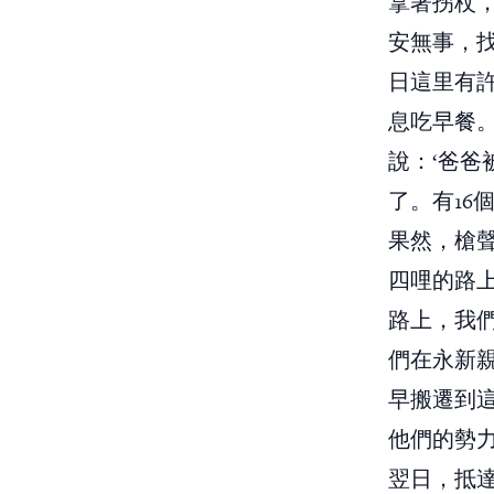
拿著拐杖
安無事，
日這里有
息吃早餐
說：‘爸
了。有16
果然，槍
四哩的路
路上，我
們在永新
早搬遷到
他們的勢
翌日，抵達