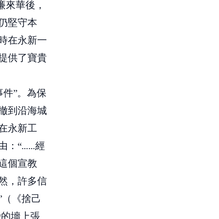
廉來華後，
仍堅守本
時在永新一
提供了寶貴
事件”。為保
撤到沿海城
在永新工
：“……經
這個宣教
然，許多信
”（《捨己
旁的墻上張