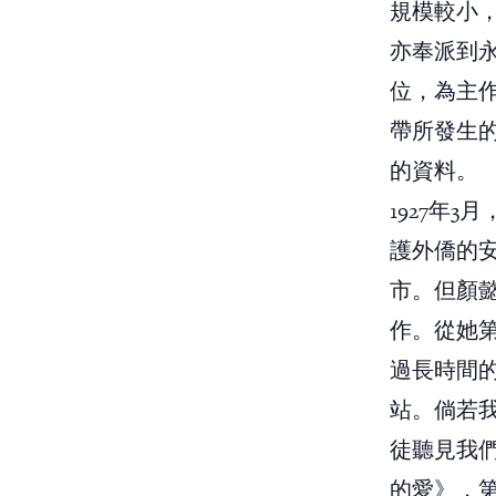
規模較小，
亦奉派到
位，為主
帶所發生
的資料。
1927年
護外僑的
市。但顏
作。從她
過長時間
站。倘若
徒聽見我
的愛》，第