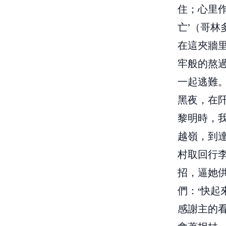
住；心里
亡’（哥林
在這夾牆
牢般的熬過
一起逃難
黑夜，在
黎明時，
越嶺，到
村取回行
招，逼她
們：‘快起
感謝主的