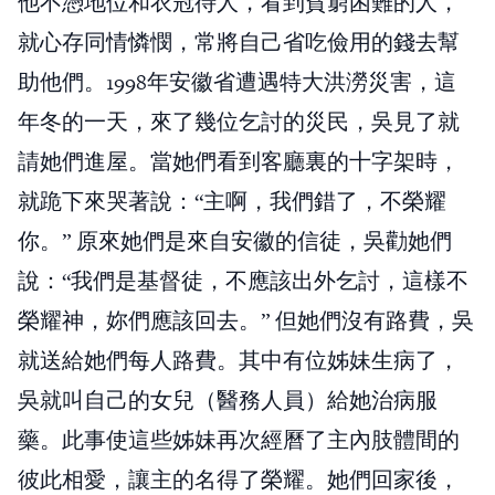
他不憑地位和衣冠待人，看到貧窮困難的人，
就心存同情憐憫，常將自己省吃儉用的錢去幫
助他們。1998年安徽省遭遇特大洪澇災害，這
年冬的一天，來了幾位乞討的災民，吳見了就
請她們進屋。當她們看到客廳裏的十字架時，
就跪下來哭著說：“主啊，我們錯了，不榮耀
你。” 原來她們是來自安徽的信徒，吳勸她們
說：“我們是基督徒，不應該出外乞討，這樣不
榮耀神，妳們應該回去。” 但她們沒有路費，吳
就送給她們每人路費。其中有位姊妹生病了，
吳就叫自己的女兒（醫務人員）給她治病服
藥。此事使這些姊妹再次經曆了主內肢體間的
彼此相愛，讓主的名得了榮耀。她們回家後，