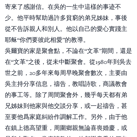
寄來了感謝信。在吳的一生中這樣的事迹不
少。他平時幫助過許多貧窮的弟兄姊妹，事後
從不告訴親人和別人。他以自己的愛心實踐主
耶稣“你們要彼此相愛”的教導。
吳爾寶的家是聚會點，不論在“文革”期間，還是
在“文革”之後，從未中斷聚會。從1980年到吳去
世之前，20多年來每周早晚聚會數次，主要由
吳主持分享信息，禱告，教唱詩歌，商議教會
的事工等。除了周間聚會外，幾乎每天都有弟
兄姊妹到他家與他交談分享，或一起禱告，甚
至要他爲家庭糾紛作調解工作。另外，由于他
在鎮上德高望重，周圍鄉親無論喜喪婚慶，或