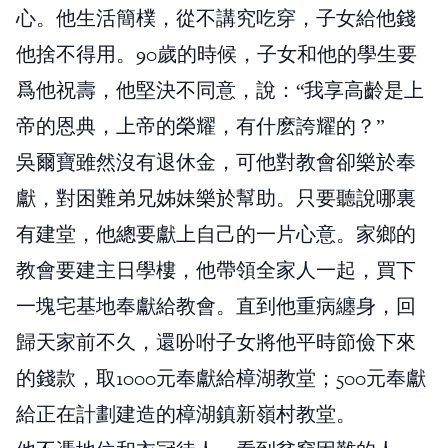
心。他生活簡樸，從不講究吃穿，子女給他錢
他捨不得用。90歲的時候，子女和他的學生要
爲他祝壽，他堅決不同意，說：“我享高齡是上
帝的恩典，上帝的榮耀，有什麽誇耀的？”
吳爾寶雖然沒有退休金，可他對教會卻樂於奉
獻，對困難弟兄姊妹樂於幫助。只要聽說哪裏
有建堂，他總要獻上自己的一片心意。家鄉的
教會要建主日學樓，他帶領全家人一起，買下
一塊宅基地奉獻給教會。直到他重病纏身，回
歸天家前不久，還吩咐子女將他平時節儉下來
的錢款，取1000元奉獻給樟湖教堂；500元奉獻
給正在計劃建造的樟湖鎮新嶺村教堂。