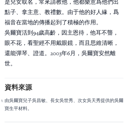
是兒女取名，常來請教他，他都樂意爲他們出
點子、拿主意、教禮數。由于他的好人緣，爲
福音在當地的傳播起到了積極的作用。
吳爾寶活到94歲高齡，因主恩待，他耳不聾，
眼不花，看聖經不用戴眼鏡，而且思維清晰，
還能彈琴、證道。2003年6月，吳爾寶安然離
世。
資料來源
由吳爾寶兒子吳昌敏、長女吳世秀、次女吳天秀提供的吳爾
寶生平材料。