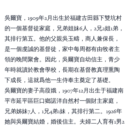
吳爾寶，1909年2月出生於福建古田縣下雙坑村
的一個基督徒家庭，兄弟姐妹6人，2兄2姐1弟，
其排行第五。他的父親吳玉疇，商人兼保長，
是一個虔誠的基督徒，家中每周都有由牧者主
領的晚間聚會。因此，吳爾寶自幼信主，青少
年時就讀於教會學校，長期在基督教真理熏陶
下成長，這就爲他一生侍奉主奠定了基礎。
吳爾寶的妻子高葭娥，1907年12月出生于福建南
平市延平區巨口鄉諾洋自然村一個財主家庭，
兄弟姊妹7人，1兄4弟1妹，其排行第二。1926年
她與吳爾寶結婚，婚後信主。夫婦二人育有1男2