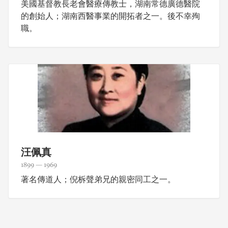
美國基督教長老會醫療傳教士，湖南常德廣德醫院
的創始人；湖南西醫事業的開拓者之一。後不幸殉
職。
汪佩真
1899 — 1969
著名傳道人；倪柝聲弟兄的親密同工之一。