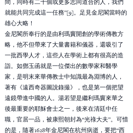
間，同時有二十個或更多志同道合的人，我們
就能共同完成這一任務”[9]。足見金尼閣當時的
雄心大略！
金尼閣所奉行的是由利瑪竇開創的學術傳教方
略，他不但帶來了大量書籍和儀器，還吸引了
一批西學人才，這些人在學術上都有很高的造
詣。如鄧玉函就是一位傑出的數學家和醫學
家，是明末來華傳教士中知識最為淵博的人，
著有《遠西奇器圖說錄撮》，也是第一個把望
遠鏡帶進中國的人。湯若望是繼利瑪竇來華之
後最重要的耶穌會士之一，後來在清廷中任
職，官居一品，被康熙朝封為“光祿大夫”。可惜
的是，隨著1628年金尼閣在杭州病逝，要把“西