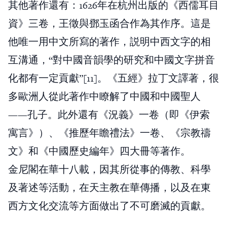
其他著作還有：1626年在杭州出版的《西儒耳目
資》三卷，王徵與鄧玉函合作為其作序。這是
他唯一用中文所寫的著作，説明中西文字的相
互溝通，“對中國音韻學的研究和中國文字拼音
化都有一定貢獻”[11]。《五經》拉丁文譯著，很
多歐洲人從此著作中瞭解了中國和中國聖人
——孔子。此外還有《況義》一卷（即《伊索
寓言》）、《推歷年瞻禮法》一卷、《宗教禱
文》和《中國歷史編年》四大冊等著作。
金尼閣在華十八載，因其所從事的傳教、科學
及著述等活動，在天主教在華傳播，以及在東
西方文化交流等方面做出了不可磨滅的貢獻。