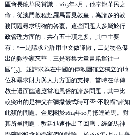
區會長龍華民賞識，1613年2月，他奉龍華民之
命，從澳門啟程赴羅馬晉見教皇，為諸多的教
務問題尋求明確的答覆。這些問題大多屬於行
政管理方面的，共有五十項之多。其中主要
有：“一是請求允許用中文做彌撒，二是物色傑
出的數學家來華，三是募集大量書籍運往中
國”[5]。並請求為在中國的傳教團確立獨立的地
位和尋求財力與人力方面的支持。當時在華傳
教士還面臨適應當地風俗的諸多問題，其中比
較突出的是神父在彌撒儀式時可否“不脫帽”諸如
此類的問題。金尼閣於1614年10月抵達羅馬。對
其所呈問題，教廷迅速作出了回應，經羅馬神
學院耶穌會神學家們的討論，於1616年1月15日舉