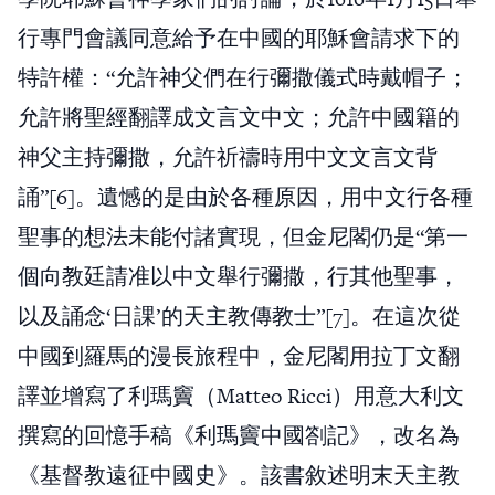
行專門會議同意給予在中國的耶穌會請求下的
特許權：“允許神父們在行彌撒儀式時戴帽子；
允許將聖經翻譯成文言文中文；允許中國籍的
神父主持彌撒，允許祈禱時用中文文言文背
誦”[6]。遺憾的是由於各種原因，用中文行各種
聖事的想法未能付諸實現，但金尼閣仍是“第一
個向教廷請准以中文舉行彌撒，行其他聖事，
以及誦念‘日課’的天主教傳教士”[7]。在這次從
中國到羅馬的漫長旅程中，金尼閣用拉丁文翻
譯並增寫了利瑪竇（Matteo Ricci）用意大利文
撰寫的回憶手稿《利瑪竇中國劄記》，改名為
《基督教遠征中國史》。該書敘述明末天主教