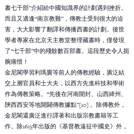
書七千部”介紹給中國知識界的計劃遇到挫折。
而且又適逢“南京教難”，傳教士受到很大的迫
害，大大影響了翻譯和傳播西書的計劃。後世
學者專家在北京天主教堂整理藏書時，僅發現
了“七千部”中的殘餘數百部書。這段歷史令人扼
腕痛惜！
金尼閣學習利瑪竇等前人的傳教經驗，廣泛結
交上層官員和士大夫，以西方先進科技和學術
作為傳教策略。“先後在河南開封、山西絳州、
陝西西安等地開闢傳教據點”[10] 。除傳教外，
金尼閣還廣泛進行譯著和出版宗教書籍等工
作。除1615年出版的《基督教遠征中國史》外，