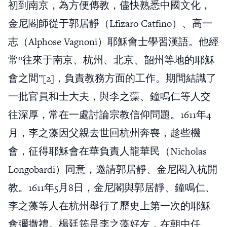
初到南京，為方便傳教，儘快熟悉中國文化，
金尼閣師從于郭居靜（Lfizaro Catfino）、高一
志（Alphose Vagnoni）耶穌會士學習漢語。他經
常“往來于南京、杭州、北京、韶州等地的耶穌
會之間”[2]，負責教務方面的工作。期間結識了
一批官員和士大夫，與李之藻、鐘鳴仁等人交
往深厚，常在一處討論宗教信仰問題。1611年4
月，李之藻因父親去世回杭州奔喪，趁些機
會，征得耶穌會在華負責人龍華民（Nicholas
Longobardi）同意，邀請郭居靜、金尼閣入杭開
教。1611年5月8日，金尼閣與郭居靜、鐘鳴仁、
李之藻等人在杭州舉行了歷史上第一次的耶穌
會彌撒禮。楊廷筠是李之藻好友，在朝中任