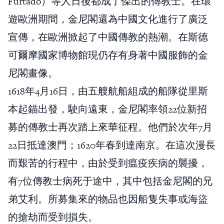
Furtado）等人日後都成了傑出的傳教士。在環
遊歐洲期間，金尼閣還為中國文化進行了廣泛
宣傳，在歐洲掀起了中國傳教的熱潮。在斯德
可爾摩國家博物館現仍存有身著中國服飾的金
尼閣畫像。
1618年4月16日，由五艘航船組成的船隊從里斯
本起錨出發，駛向遠東，金尼閣率領22位新招
募的傳教士再次踏上來華征程。他們於次年7月
22日抵達澳門；1620年春到達南京。在這次漫長
而艱苦的行程中，由於受到瘟疫疾病的襲擾，
有7位傳教士病死于途中，其中包括金尼閣的兄
弟艾利。所募集來的物品也因船隻失事或海盜
的搶劫而受到損失。