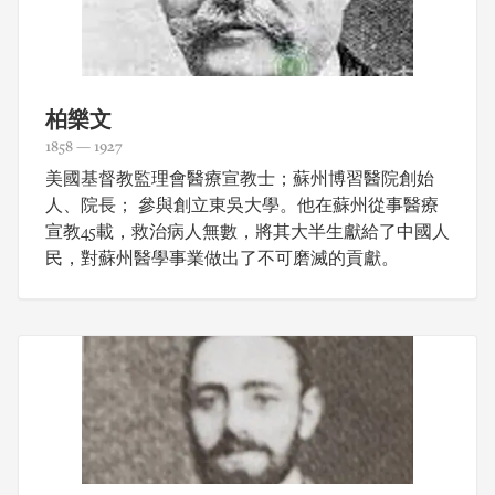
柏樂文
1858 — 1927
美國基督教監理會醫療宣教士；蘇州博習醫院創始
人、院長； 參與創立東吳大學。他在蘇州從事醫療
宣教45載，救治病人無數，將其大半生獻給了中國人
民，對蘇州醫學事業做出了不可磨滅的貢獻。