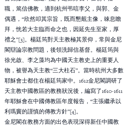
職，篤信佛教，適到杭州弔唁李父，與郭、金
偶遇，“欣然叩其宗旨，既而懇覿主像，竦息瞻
拜，恍若大主臨而命之也，因延先生至家，厚
禮之”[3]。楊廷筠對天主教極其景仰，常與金尼
閣辯論宗教問題，後領洗歸信基督。楊廷筠與
徐光啟、李之藻均為中國天主教史上的重要人
物，被譽為天主教“三大柱石”。當時杭州大多數
耶穌會士都住在楊廷筠家中。1612金尼閣調研了
天主教中國教區的教務狀況後，編寫了1610-1611
年耶穌會在中國傳教區年度報告，“主張繼承以
利瑪竇的謹慎的傳教方針”[4]。
金尼閣在教務方面的出色表現深得新任中國教