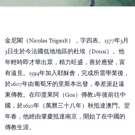
金尼閣（Nicolas Trigault），字四表。1577年3月
3日生於今法國低地地區的杜埃（Douai）。他
年輕時即才華出眾，精力旺盛，善於應變，富
有遠見。1594年加入耶穌會，完成所需學業後，
於1607年由葡萄牙的里斯本出發，奉差派赴遠
東傳教。在印度果阿（Goa）傳教2年後前往中
國，於1610年（萬曆三十八年）秋抵達澳門。翌
年春，他經由肇慶抵達南京，開始了在中國的
傳教生涯。