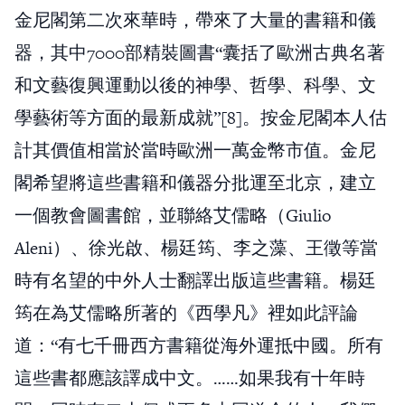
金尼閣第二次來華時，帶來了大量的書籍和儀
器，其中7000部精裝圖書“囊括了歐洲古典名著
和文藝復興運動以後的神學、哲學、科學、文
學藝術等方面的最新成就”[8]。按金尼閣本人估
計其價值相當於當時歐洲一萬金幣市值。金尼
閣希望將這些書籍和儀器分批運至北京，建立
一個教會圖書館，並聯絡艾儒略（Giulio
Aleni）、徐光啟、楊廷筠、李之藻、王徵等當
時有名望的中外人士翻譯出版這些書籍。楊廷
筠在為艾儒略所著的《西學凡》裡如此評論
道：“有七千冊西方書籍從海外運抵中國。所有
這些書都應該譯成中文。……如果我有十年時