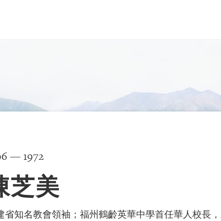
96 — 1972
陳芝美
建省知名教會領袖；福州鶴齡英華中學首任華人校長，