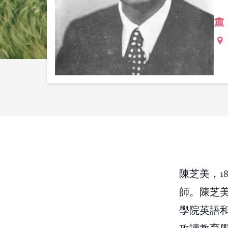
陳芝美，1
師。陳芝美
學院英語和體