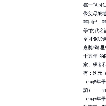
都一視同
像父母般地
辦則已，
學”的代名
至可免試進
嘉獎“辦理
十五年”
家、學者
有：沈元（
（1938
讀）——力
（1942