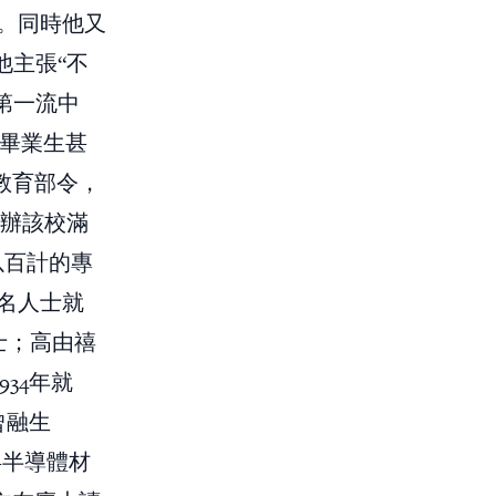
。同時他又
他主張“不
第一流中
秀畢業生甚
教育部令，
接辦該校滿
以百計的專
名人士就
士；高由禧
934年就
曾融生
—半導體材