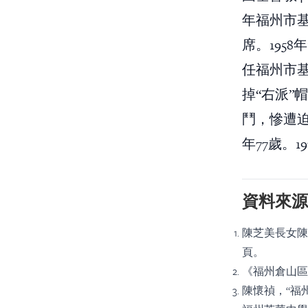
年福州市
席。195
任福州市基
掉“右派
鬥，慘遭迫
年77歲。
資料來源
陳芝美長女陳
頁。
《福州倉山區
陳懷禎，“福州