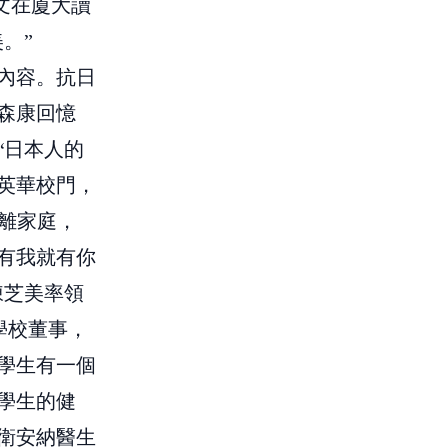
楚文在廈大讀
。”
內容。抗日
森康回憶
“日本人的
英華校門，
遠離家庭，
有我就有你
陳芝美率領
學校董事，
學生有一個
學生的健
衛安納醫生