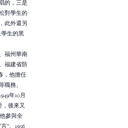
唱的，三是
松對學生的
，此外還另
送學生的黑
、福州華南
、福建省防
春，他擔任
等職務。
9年10月
委，後來又
，他參與全
。1956