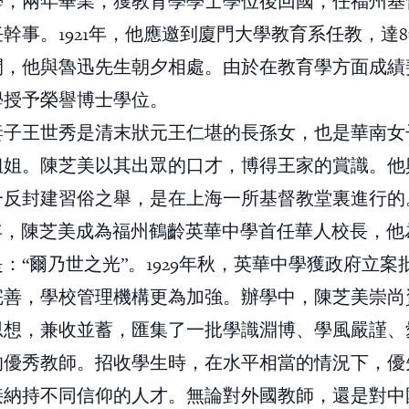
學，兩年畢業，獲教育學學士學位後回國，任福州基
幹事。1921年，他應邀到廈門大學教育系任教，達
間，他與魯迅先生朝夕相處。由於在教育學方面成績
學授予榮譽博士學位。
妻子王世秀是清末狀元王仁堪的長孫女，也是華南女
姐姐。陳芝美以其出眾的口才，博得王家的賞識。他
一反封建習俗之舉，是在上海一所基督教堂裏進行的
1948年，陳芝美成為福州鶴齡英華中學首任華人校長，他
：“爾乃世之光”。1929年秋，英華中學獲政府立案
完善，學校管理機構更為加強。辦學中，陳芝美崇尚
思想，兼收並蓄，匯集了一批學識淵博、學風嚴謹、
的優秀教師。招收學生時，在水平相當的情況下，優
接納持不同信仰的人才。無論對外國教師，還是對中