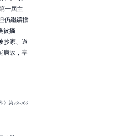
第一屆主
，但仍繼續擔
美被摘
被抄家、遊
冤病故，享
761-766