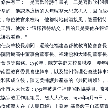
，條件有三：一是喜歡吟詩作畫的，二是喜歡吹拉彈
猜拳的。他認為這樣的人無暇整天思慮抓人，因而放
說，每位教官來校時，他都特地備酒接風，隆重招待
校工資。他說：“這樣禮待結交，目的只是要他在報
讓我看過。”
擔任英華校長期間，還兼任福建基督教教育協會會長
學院附屬高中董事會董事長、福建協和大學副董事長
會長等職務。1948年，陳芝美辭去校長職務。翌年
華南區教育委員會總幹事，以及福州衛理公會總幹事
和國成立後，陳芝美擁護共產黨的《共同綱領》。194
州市人大代表；1951年被選任福建省政協委員、常
協宗教工作組組長、省人大代表。1950年9月23日
0位領導人在《人民日報》上發表“基督教三自革新宣言”