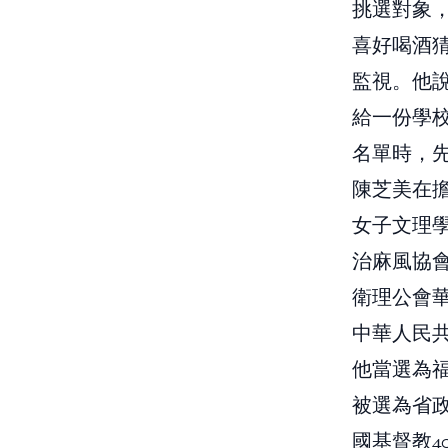
挑選對象
喜好喝酒
監視。他
給一份學
名單時，先
陳芝美在
女子文理
治麻風協會
衛理公會
中華人民共
他當選為福
被選為省政
國基督教4