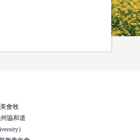
以美會牧
福州協和道
rsity）