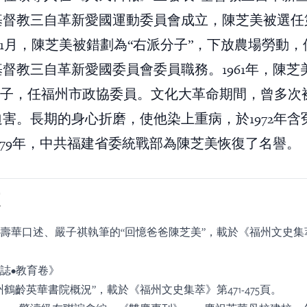
基督教三自革新愛國運動委員會成立，陳芝美被選任
8年1月，陳芝美被錯劃為“右派分子”，下放農場勞動
督教三自革新愛國委員會委員職務。1961年，陳芝
”帽子，任福州市政協委員。文化大革命期間，曾多次
害。長期的身心折磨，使他染上重病，於1972年含
1979年，中共福建省委統戰部為陳芝美恢復了名譽。
壽華口述、嚴子祺執筆的“回憶爸爸陳芝美”，載於《福州文史集萃》第
誌•教育卷》
鶴齡英華書院概況”，載於《福州文史集萃》第471-475頁。