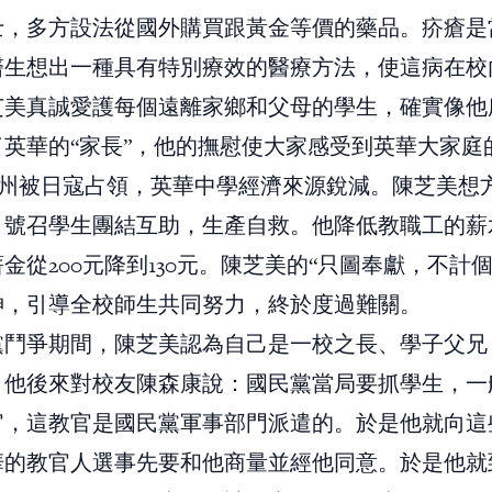
士，多方設法從國外購買跟黃金等價的藥品。疥瘡是
醫生想出一種具有特別療效的醫療方法，使這病在校
芝美真誠愛護每個遠離家鄉和父母的學生，確實像他
了英華的“家長”，他的撫慰使大家感受到英華大家庭
，福州被日寇占領，英華中學經濟來源銳減。陳芝美想
，號召學生團結互助，生產自救。他降低教職工的薪
金從200元降到130元。陳芝美的“只圖奉獻，不計
神，引導全校師生共同努力，終於度過難關。
黨鬥爭期間，陳芝美認為自己是一校之長、學子父兄
。他後來對校友陳森康說：國民黨當局要抓學生，一
官，這教官是國民黨軍事部門派遣的。於是他就向這
華的教官人選事先要和他商量並經他同意。於是他就