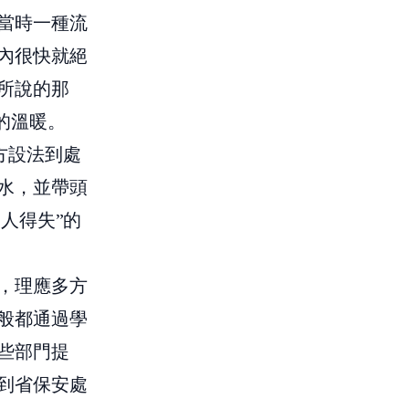
當時一種流
內很快就絕
所說的那
的溫暖。
方設法到處
水，並帶頭
個人得失”的
，理應多方
般都通過學
些部門提
到省保安處