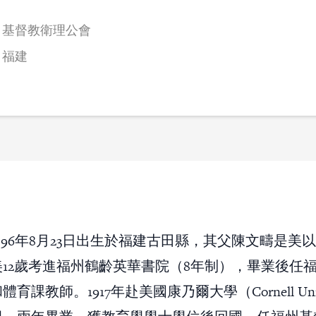
基督教衛理公會
福建
896年8月23日出生於福建古田縣，其父陳文疇是美
12歲考進福州鶴齡英華書院（8年制），畢業後任
育課教師。1917年赴美國康乃爾大學（Cornell Unive