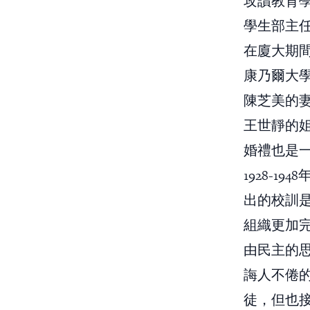
攻讀教育
學生部主任
在廈大期
康乃爾大
陳芝美的
王世靜的
婚禮也是
1928-
出的校訓是
組織更加
由民主的
誨人不倦
徒，但也