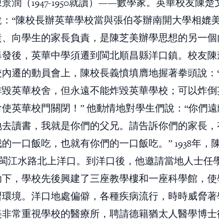
景潤（1947-1950就讀）——數學家。英華校友陳
：“陳校長辦英華學校當與張伯苓辦南開大學相媲美
責、向學生的家長負責，是陳芝美辦學思想的另一個
爆發後，英華中學須遷到閩北順昌縣洋口鎮。校友陳
校內遷的動員會上，陳校長義憤填膺地握著拳頭說：
炸毀英華校舍，但永遠不能炸毀英華學校；可以炸倒
使英華校門關閉！” 他動情地對學生們說：“你們
地去讀書，我就是你們的父兄。請告訴你們的家長，
的一口飯吃，也就有你們的一口飯吃。” 1938年，
借閩江水路北上洋口。到洋口後，他邀請當地人士任
助下，學校先後興建了三座教學樓和一座科學館，使
習環境。洋口地處偏僻，各種疾病流行，時時威脅著
美非常重視學校的醫療所，聘請德籍猶太人醫學博士