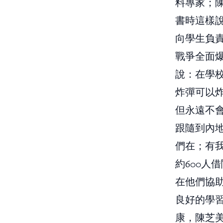
料專家；陳
書時這樣說
向學生負
戰爭全面
說：在學
炸彈可以
但永遠不會
跟隨到內
們在；有我
約600人
在他們協
良好的學
康，陳芝