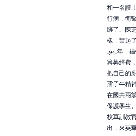
和一名護
行病，衛
跡了。陳
樣，當起
1941年
籌募經費
把自己的薪
孺子牛精
在國共兩
保護學生
校軍訓教
出，來英