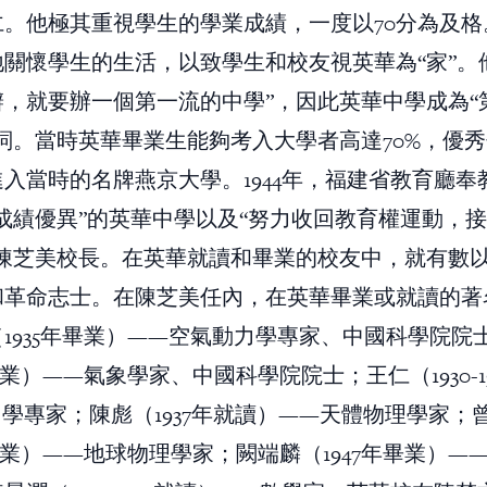
仁。他極其重視學生的學業成績，一度以70分為及格
關懷學生的生活，以致學生和校友視英華為“家”。
辦，就要辦一個第一流的中學”，因此英華中學成為“
詞。當時英華畢業生能夠考入大學者高達70%，優
入當時的名牌燕京大學。1944年，福建省教育廳奉
成績優異”的英華中學以及“努力收回教育權運動，
的陳芝美校長。在英華就讀和畢業的校友中，就有數
和革命志士。在陳芝美任內，在英華畢業或就讀的著
1935年畢業）——空氣動力學專家、中國科學院院
年畢業）——氣象學家、中國科學院院士；王仁（1930-1
學專家；陳彪（1937年就讀）——天體物理學家；
年畢業）——地球物理學家；闕端麟（1947年畢業）—