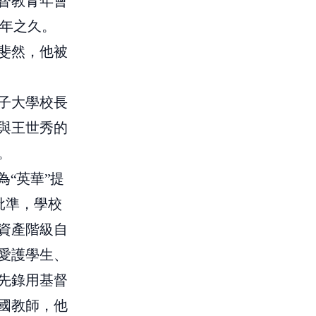
督教青年會
8年之久。
斐然，他被
子大學校長
與王世秀的
。
為“英華”提
批準，學校
資產階級自
愛護學生、
先錄用基督
國教師，他