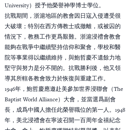
University）授予他榮譽神學博士學位。
抗戰期間，浙滬地區的教會因日寇入侵遭受很
大破壞；特別在西方傳教士或撤離，或被囚的
情況下，教務工作更爲艱難。浙滬浸禮會教會
能夠在戰爭中繼續堅持信仰和聚會，學校和醫
院等事業得以繼續維持，與鮑哲慶不遺餘力地
堅守與努力是分不開的。抗戰勝利後，他又領
導其所轄各教會致力於恢復與重建工作。
1946年，鮑哲慶應邀赴美參加世界浸聯會（The
Baptist World Alliance）大會，並當選爲副會
長，成爲中國人擔任此榮譽職位的第一人。1948
年，美北浸禮會在寧波召開一百周年金禧紀念