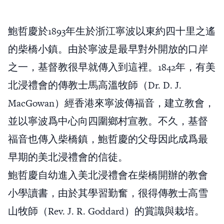
鮑哲慶於1893年生於浙江寧波以東約四十里之遙
的柴橋小鎮。由於寧波是最早對外開放的口岸
之一，基督教很早就傳入到這裡。1842年，有美
北浸禮會的傳教士馬高溫牧師（Dr. D. J.
MacGowan）經香港來寧波傳福音，建立教會，
並以寧波爲中心向四圍鄉村宣教。不久，基督
福音也傳入柴橋鎮，鮑哲慶的父母因此成爲最
早期的美北浸禮會的信徒。
鮑哲慶自幼進入美北浸禮會在柴橋開辦的教會
小學讀書，由於其學習勤奮，很得傳教士高雪
山牧師（Rev. J. R. Goddard）的賞識與栽培。