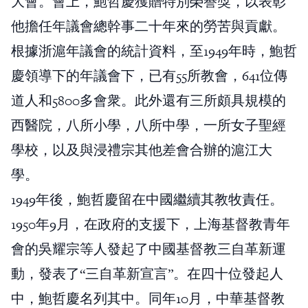
大會。會上，鮑哲慶獲贈特別榮譽獎，以表彰
他擔任年議會總幹事二十年來的勞苦與貢獻。
根據浙滬年議會的統計資料，至1949年時，鮑哲
慶領導下的年議會下，已有55所教會，641位傳
道人和5800多會衆。此外還有三所頗具規模的
西醫院，八所小學，八所中學，一所女子聖經
學校，以及與浸禮宗其他差會合辦的滬江大
學。
1949年後，鮑哲慶留在中國繼續其教牧責任。
1950年9月，在政府的支援下，上海基督教青年
會的吳耀宗等人發起了中國基督教三自革新運
動，發表了“三自革新宣言”。在四十位發起人
中，鮑哲慶名列其中。同年10月，中華基督教