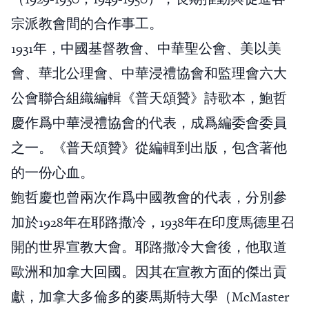
宗派教會間的合作事工。
1931年，中國基督教會、中華聖公會、美以美
會、華北公理會、中華浸禮協會和監理會六大
公會聯合組織編輯《普天頌贊》詩歌本，鮑哲
慶作爲中華浸禮協會的代表，成爲編委會委員
之一。《普天頌贊》從編輯到出版，包含著他
的一份心血。
鮑哲慶也曾兩次作爲中國教會的代表，分別參
加於1928年在耶路撒冷，1938年在印度馬德里召
開的世界宣教大會。耶路撒冷大會後，他取道
歐洲和加拿大回國。因其在宣教方面的傑出貢
獻，加拿大多倫多的麥馬斯特大學（McMaster