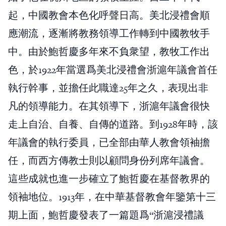
起，中國教會本色化呼聲日高。美北浸禮會順
應潮流，逐漸將教務領導工作轉到中國教牧手
中。由於鮑哲慶多年來不負衆望，教牧工作出
色，於1922年當選爲美北浸禮會浙滬年議會首任
執行幹事，並擔任此職達25年之久，表現出非
凡的領導能力。在其領導下，浙滬年議會很快
走上自治、自養、自傳的道路。到1928年時，該
年議會的執行委員，已全部由華人教會領袖擔
任，而西方傳教士則以顧問身份列席年議會。
這些成就也進一步確立了鮑哲慶在基督教界的
領袖地位。1913年，在中華基督教會年鑒第十三
期上面，鮑哲慶發表了一篇題爲“浙滬浸禮議