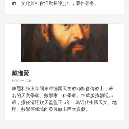
教、文化與社會活動長達53年，著作等身。
戴進賢
1680 — 1746
康熙和雍正年間來華德國天主教耶穌會傳教士；著
名的天文學家、數學家、科學家。在華服務朝廷30
載，擔任清廷欽天監監正21年，為近代中國天文、地
理、數學等領域的發展做出巨大貢獻。