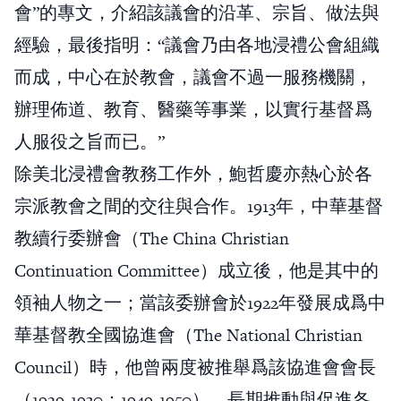
會”的專文，介紹該議會的沿革、宗旨、做法與
經驗，最後指明：“議會乃由各地浸禮公會組織
而成，中心在於教會，議會不過一服務機關，
辦理佈道、教育、醫藥等事業，以實行基督爲
人服役之旨而已。”
除美北浸禮會教務工作外，鮑哲慶亦熱心於各
宗派教會之間的交往與合作。1913年，中華基督
教續行委辦會（The China Christian
Continuation Committee）成立後，他是其中的
領袖人物之一；當該委辦會於1922年發展成爲中
華基督教全國協進會（The National Christian
Council）時，他曾兩度被推舉爲該協進會會長
（1929-1930；1949-1950），長期推動與促進各