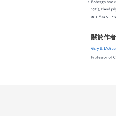
Boberg's books
1931), Bland pi
as a Mission Fi
關於作者
Gary B. McGee
Professor of C