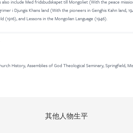
 also include Med fridsbudskapet till Mongoliet (With the peace missio
lgrimer i Djungis Khans land (With the pioneers in Genghis Kahn land, 1
eld (1916), and Lessons in the Mongolian Language (1946).
hurch History, Assemblies of God Theological Seminary, Springfield, Mi
其他人物生平