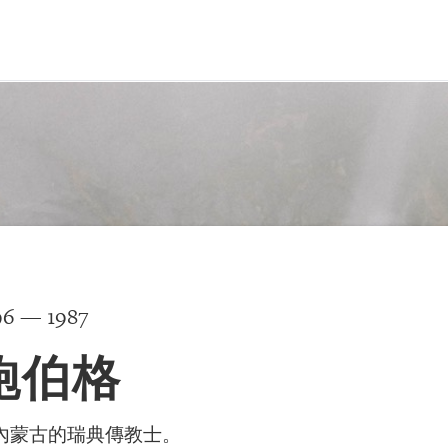
96 — 1987
鮑伯格
內蒙古的瑞典傳教士。