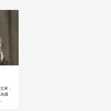
外交家；
生為國
大。