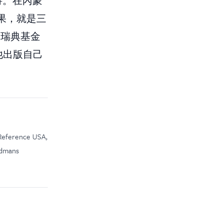
待。在內蒙
成果，就是三
。數家瑞典基金
支持他出版自己
n Reference USA,
rdmans