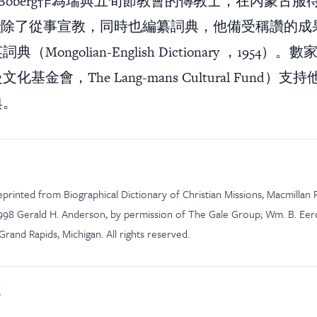
年，Boberg作為瑞典五旬節教會的傳教士，在內蒙古服
erg除了從事宣教，同時也編纂詞典，他備受稱讚的
（Mongolian-English Dictionary ，1954）
基金會，The Lang-mans Cultural Fund）
典。
 reprinted from Biographical Dictionary of Christian Missions, Macmilla
1998 Gerald H. Anderson, by permission of The Gale Group; Wm. B. Ee
 Grand Rapids, Michigan. All rights reserved.