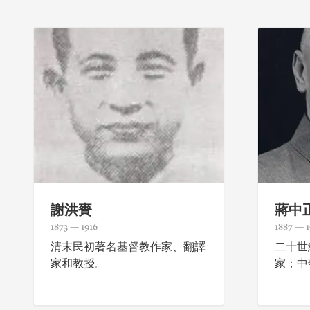
謝洪賚
蔣中
1873 — 1916
1887 — 1
清末民初著名基督教作家、翻譯
二十世
家和教授。
家；中