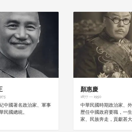
正
顏惠慶
975
1877 — 1950
紀中國著名政治家、軍事
中華民國時期政治家、
華民國總統。
歷任中國政府要職，一
家、民族奔走，貢獻甚