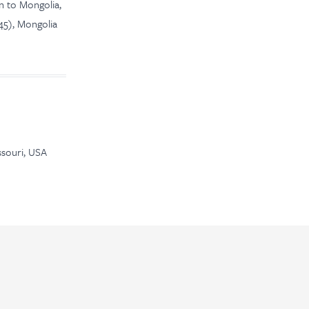
n to Mongolia,
945), Mongolia
ssouri, USA