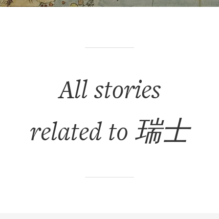
All stories
related to 瑞士