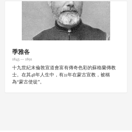
季雅各
1843 — 1891
十九世紀末倫敦宣道會富有傳奇色彩的蘇格蘭傳教
士。在其48年人生中，有21年在蒙古宣教，被稱
為“蒙古使徒”。