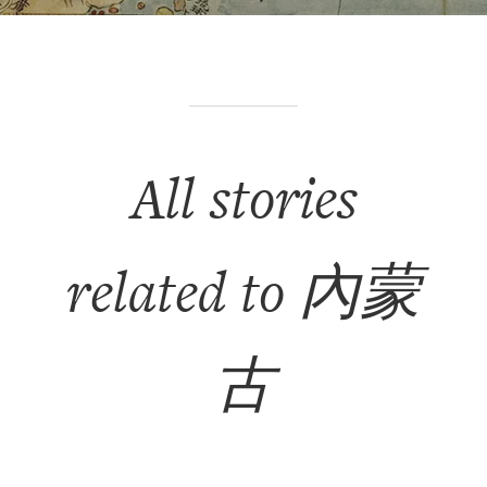
All stories
related to 內蒙
古