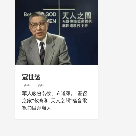
寇世遠
1920 — 1993
華人教會名牧、布道家。“基督
之家”教會和“天人之間”福音電
視節目創辦人。