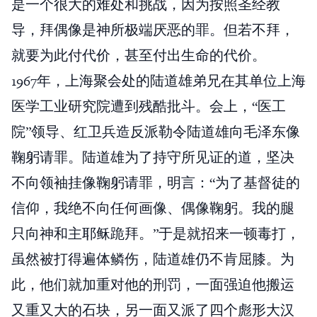
是一个很大的难处和挑战，因为按照圣经教
导，拜偶像是神所极端厌恶的罪。但若不拜，
就要为此付代价，甚至付出生命的代价。
1967年，上海聚会处的陆道雄弟兄在其单位上海
医学工业研究院遭到残酷批斗。会上，“医工
院”领导、红卫兵造反派勒令陆道雄向毛泽东像
鞠躬请罪。陆道雄为了持守所见证的道，坚决
不向领袖挂像鞠躬请罪，明言：“为了基督徒的
信仰，我绝不向任何画像、偶像鞠躬。我的腿
只向神和主耶稣跪拜。”于是就招来一顿毒打，
虽然被打得遍体鳞伤，陆道雄仍不肯屈膝。为
此，他们就加重对他的刑罚，一面强迫他搬运
又重又大的石块，另一面又派了四个彪形大汉