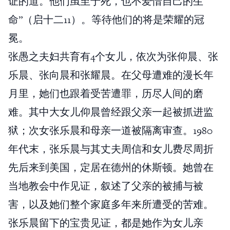
证的道。他们虽至于死，也不爱惜自己的生
命”（启十二11）。等待他们的将是荣耀的冠
冕。
张愚之夫妇共育有4个女儿，依次为张仰晨、张
乐晨、张向晨和张耀晨。在父母遭难的漫长年
月里，她们也跟着受苦遭罪，历尽人间的磨
难。其中大女儿仰晨曾经跟父亲一起被抓进监
狱；次女张乐晨和母亲一道被隔离审查。1980
年代末，张乐晨与其丈夫周信和女儿费尽周折
先后来到美国，定居在德州的休斯顿。她曾在
当地教会中作见证，叙述了父亲的被捕与被
害，以及她们整个家庭多年来所遭受的苦难。
张乐晨留下的宝贵见证，都是她作为女儿亲