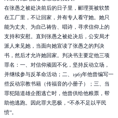
在张愚之被处决前后的日子里，郦理英被软禁
在工厂里，不让回家，并有专人看守她。她只
能为丈夫、为自己祷告、唱诗，寻求信仰上的
支持和安慰。直到张愚之被处决后，公安局才
派人来见她，当面向她宣读了张愚之的判决
书，然后才允许她回家。判决书主要定他三项
罪名：一、对信仰顽固不化，坚持反动立场，
并继续参与反革命活动；二、1963年他曾编写一
些反动宗教书籍（传福音的小册子）；三、当
罪犯陆道雄企图逃亡时，他曾供给他粮票，帮
助他逃跑。因此罪大恶极，“不杀不足以平民
愤”。