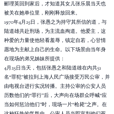
郦理英回到家后，才知道其女儿张乐晨当天也
被关在她单位里，刚刚释放回来。
1970年4月25日，张愚之为持守其所信的道，与
陆道雄共赴刑场，为主流血殉道。他爱主，这
种爱的力量使他轻看羞辱，镇定自若，心甘情
愿地为主献上自己的生命。以下场景由当年身
在现场的弟兄姊妹所提供：
4月25日当天，包括张愚之和陆道雄在内共51
名“罪犯”被拉到上海人民广场接受万民公审，并
由电视台进行实况转播。主持公审的公安人员
历数他们的“罪行”后，大声向在场群众呼喊“应
当如何惩治他们”时，现场一片“枪毙”之声。在
这种狂热的气氛中，公审人员当即宣判他们死