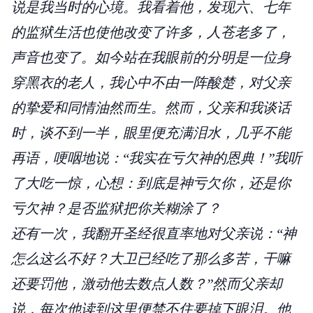
说是我当时的心境。我看着他，发现六、七年
的监狱生活也使他改变了许多，人苍老多了，
声音也变了。如今站在我眼前的分明是一位身
穿黑衣的老人，我心中不由一阵酸楚，对父亲
的挚爱和同情油然而生。然而，父亲和我谈话
时，谈不到一半，眼里便充满泪水，几乎不能
再语，哽咽地说：“我实在亏欠神的恩典！”我听
了大吃一惊，心想：到底是神亏欠你，还是你
亏欠神？是否监狱把你关糊涂了？
还有一次，我翻开圣经很直率地对父亲说：“神
怎么这么不好？大卫已经吃了那么多苦，干嘛
还要罚他，激动他去数点人数？”然而父亲却
说，每次他读到这里便禁不住要掉下眼泪。他