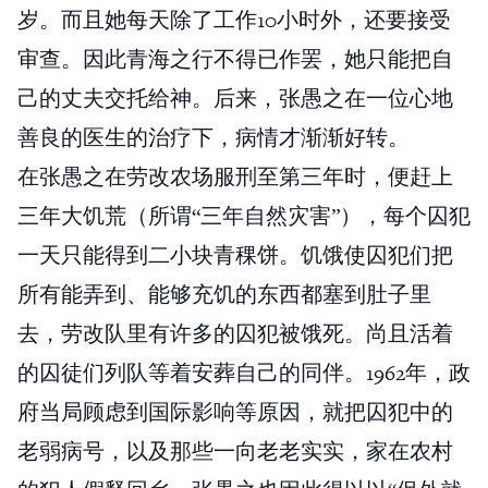
岁。而且她每天除了工作10小时外，还要接受
审查。因此青海之行不得已作罢，她只能把自
己的丈夫交托给神。后来，张愚之在一位心地
善良的医生的治疗下，病情才渐渐好转。
在张愚之在劳改农场服刑至第三年时，便赶上
三年大饥荒（所谓“三年自然灾害”），每个囚犯
一天只能得到二小块青稞饼。饥饿使囚犯们把
所有能弄到、能够充饥的东西都塞到肚子里
去，劳改队里有许多的囚犯被饿死。尚且活着
的囚徒们列队等着安葬自己的同伴。1962年，政
府当局顾虑到国际影响等原因，就把囚犯中的
老弱病号，以及那些一向老老实实，家在农村