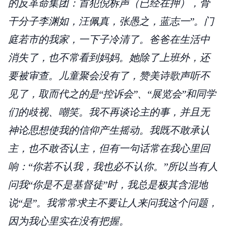
的反革命集团：首犯倪柝声（已经在押），骨
干分子李渊如，汪佩真，张愚之，蓝志一”。门
庭若市的我家，一下子冷清了。爸爸在生活中
消失了，也不常看到妈妈。她除了上班外，还
要被审查。儿童聚会没有了，赞美诗歌声听不
见了，取而代之的是“控诉会”、“展览会”和同学
们的歧视、嘲笑。我不再谈论主的事，并且无
神论思想使我的信仰产生摇动。我既不敢承认
主，也不敢否认主，但有一句话常在我心里回
响：“你若不认我，我也必不认你。”所以当有人
问我“你是不是基督徒”时，我总是极其含混地
说“是”。我常常求主不要让人来问我这个问题，
因为我心里实在没有把握。