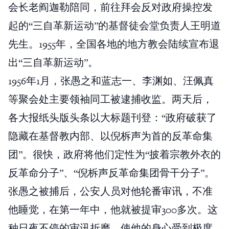
会长老阎迦勒陪同，前往拜会反对政府操控发
起的“三自革新运动”的基督徒会堂负责人王明道
先生。1955年，全国各地的地方教会陆续宣布退
出“三自革新运动”。
1956年1月，张愚之和蓝志一、李渊如、汪佩真
等聚会处主要领袖同工被逮捕收监。两天后，
各大报纸头版头条以大标题刊登：“政府破获了
隐藏在基督教内部、以倪柝声为首的反革命集
团”。很快，政府将他们定性为“披着宗教外衣的
反革命分子”、“倪柝声反革命集团骨干分子”。
张愚之被捕后，公安人员对他轮番审讯，不准
他睡觉，在第一年中，他就被提审300多次。这
种日夜不停的审讯折磨，使他的身心受到极度