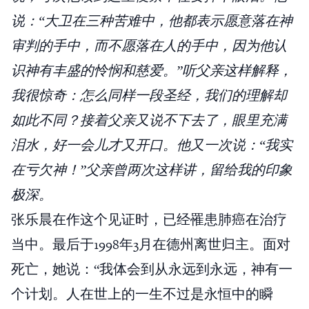
说：“大卫在三种苦难中，他都表示愿意落在神
审判的手中，而不愿落在人的手中，因为他认
识神有丰盛的怜悯和慈爱。”听父亲这样解释，
我很惊奇：怎么同样一段圣经，我们的理解却
如此不同？接着父亲又说不下去了，眼里充满
泪水，好一会儿才又开口。他又一次说：“我实
在亏欠神！”父亲曾两次这样讲，留给我的印象
极深。
张乐晨在作这个见证时，已经罹患肺癌在治疗
当中。最后于1998年3月在德州离世归主。面对
死亡，她说：“我体会到从永远到永远，神有一
个计划。人在世上的一生不过是永恒中的瞬