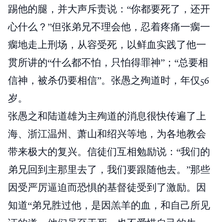
踢他的腿，并大声斥责说：“你都要死了，还开
心什么？”但张弟兄不理会他，忍着疼痛一瘸一
瘸地走上刑场，从容受死，以鲜血实践了他一
贯所讲的“什么都不怕，只怕得罪神”；“总要相
信神，被杀仍要相信”。张愚之殉道时，年仅56
岁。
张愚之和陆道雄为主殉道的消息很快传遍了上
海、浙江温州、萧山和绍兴等地，为各地教会
带来极大的复兴。信徒们互相勉励说：“我们的
弟兄回到主那里去了，我们要跟随他去。”那些
因受严厉逼迫而恐惧的基督徒受到了激励。因
知道“弟兄胜过他，是因羔羊的血，和自己所见