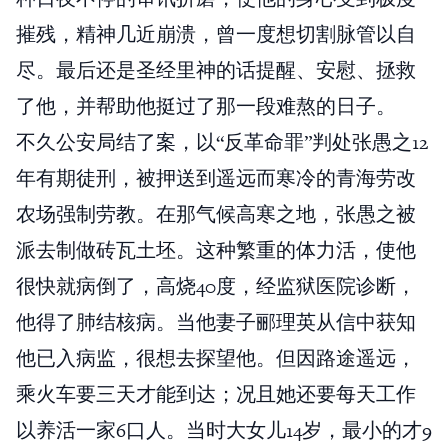
摧残，精神几近崩溃，曾一度想切割脉管以自
尽。最后还是圣经里神的话提醒、安慰、拯救
了他，并帮助他挺过了那一段难熬的日子。
不久公安局结了案，以“反革命罪”判处张愚之12
年有期徒刑，被押送到遥远而寒冷的青海劳改
农场强制劳教。在那气候高寒之地，张愚之被
派去制做砖瓦土坯。这种繁重的体力活，使他
很快就病倒了，高烧40度，经监狱医院诊断，
他得了肺结核病。当他妻子郦理英从信中获知
他已入病监，很想去探望他。但因路途遥远，
乘火车要三天才能到达；况且她还要每天工作
以养活一家6口人。当时大女儿14岁，最小的才9