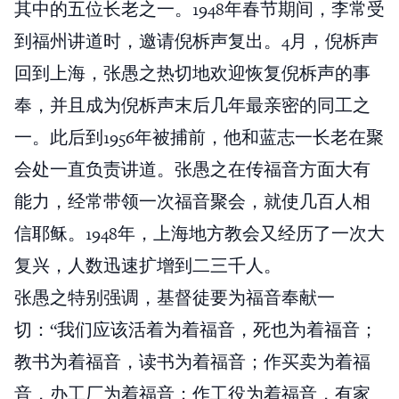
其中的五位长老之一。1948年春节期间，李常受
到福州讲道时，邀请倪柝声复出。4月，倪柝声
回到上海，张愚之热切地欢迎恢复倪柝声的事
奉，并且成为倪柝声末后几年最亲密的同工之
一。此后到1956年被捕前，他和蓝志一长老在聚
会处一直负责讲道。张愚之在传福音方面大有
能力，经常带领一次福音聚会，就使几百人相
信耶稣。1948年，上海地方教会又经历了一次大
复兴，人数迅速扩增到二三千人。
张愚之特别强调，基督徒要为福音奉献一
切：“我们应该活着为着福音，死也为着福音；
教书为着福音，读书为着福音；作买卖为着福
音，办工厂为着福音；作工役为着福音，有家