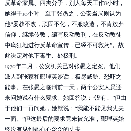
反革命家属、四类分子，别人每天工作8小时，
她得干10小时。至于张愚之，公安当局则认为
他“屡教不改，顽固不化，不服改造，不肯放弃
信仰，继续传教，编写反动教刊，在反动教徒
中疯狂地进行反革命宣传，已经不可救药”。故
此决定对他下毒手、处极刑。
1970年二月，公安机关已对张愚之定案。他们
派人到张家和郦理英谈话，极尽威胁、恐吓之
能事。在张愚之临刑前一天，两个公安人员还
来问她说有什么要求。她回答说：“没有。”但由
于他们一再问她，她就说：“我能不能见我丈夫
一面。”但这最后的要求竟未被允准，郦理英始
终没有见到她心心念念的丈夫。