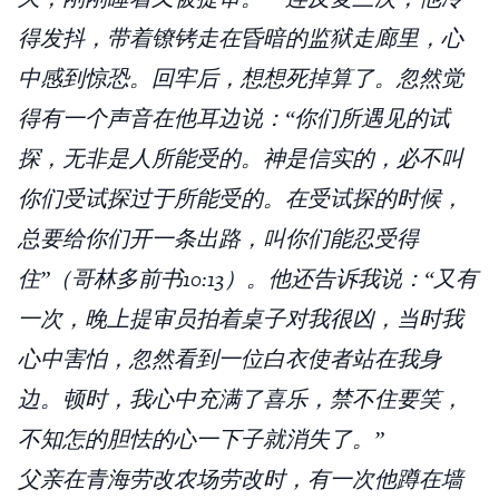
得发抖，带着镣铐走在昏暗的监狱走廊里，心
中感到惊恐。回牢后，想想死掉算了。忽然觉
得有一个声音在他耳边说：“你们所遇见的试
探，无非是人所能受的。神是信实的，必不叫
你们受试探过于所能受的。在受试探的时候，
总要给你们开一条出路，叫你们能忍受得
住”（哥林多前书10:13）。他还告诉我说：“又有
一次，晚上提审员拍着桌子对我很凶，当时我
心中害怕，忽然看到一位白衣使者站在我身
边。顿时，我心中充满了喜乐，禁不住要笑，
不知怎的胆怯的心一下子就消失了。”
父亲在青海劳改农场劳改时，有一次他蹲在墙