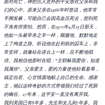
面对死亡，神把出人意外的平安放在父亲和我
们的心中。原来父亲在1966年时曾说，他常常
手脚发麻，可能自己会因高血压死去，想到死
不免有些害怕。然而，在1970年4月25日那天，
他如一头被宰杀之羊一样，顺服地、默默地走
上了殉道之路。听说他在赴刑前的囚车上，非
常安祥，就像站在讲台上一样，且不断地唱
诗。我相信他那时在唱：“主耶稣我爱你，知道
我属你”。父亲爱主，爱的力量使他轻看羞辱，
镇定自若、心甘情愿地献上自己的生命。感谢
主，祂以这样奇妙的方式带领我们经过了死荫
的幽谷。27年来，这平安一直没有离开我。
我到美国已有8年多，先生和女儿则7年多。我