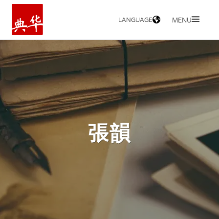
LANGUAGE
MENU
HOME
張韻